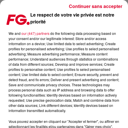
Continuer sans accepter
Le respect de votre vie privée est notre
priorité
FG UNDERGROUND : NORA EN PURE
We and
our (447) partners
do the following data processing based on
your consent and/or our legitimate interest: Store and/or access
information on a device; Use limited data to select advertising; Create
profiles for personalised advertising; Use profiles to select personalised
advertising; Measure advertising performance; Measure content
performance; Understand audiences through statistics or combinations
of data from different sources; Develop and improve services; Create
profiles to personalise content; Use profiles to select personalised
content; Use limited data to select content; Ensure security, prevent and
detect fraud, and fix errors; Deliver and present advertising and content;
Save and communicate privacy choices. These technologies may
process personal data such as IP address and browsing data to offer
following functionalities: Identify devices based on information actively
requested; Use precise geolocation data; Match and combine data from
other data sources; Link different devices; Identify devices based on
information transmitted automatically.
Vous pouvez accepter en cliquant sur "Accepter et fermer", ou affiner en
sélectionnant les finalités et/ou partenaires dans "Gérer mes choix".