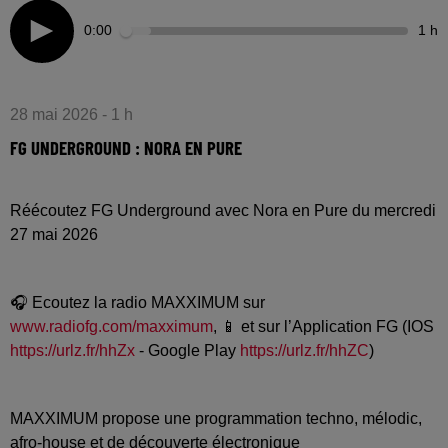
0:00
1 h
28 mai 2026 - 1 h
FG UNDERGROUND : NORA EN PURE
Réécoutez FG Underground avec Nora en Pure du mercredi
27 mai 2026
🎧 Ecoutez la radio MAXXIMUM sur
www.radiofg.com/maxximum
, 📱 et sur l’Application FG (IOS
https://urlz.fr/hhZx
- Google Play
https://urlz.fr/hhZC
)
MAXXIMUM propose une programmation techno, mélodic,
afro-house et de découverte électronique