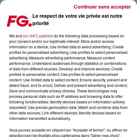
Continuer sans accepter
Le respect de votre vie privée est notre
priorité
FG UNDERGROUND : LUCIANO
We and
our (447) partners
do the following data processing based on
your consent and/or our legitimate interest: Store and/or access
information on a device; Use limited data to select advertising; Create
profiles for personalised advertising; Use profiles to select personalised
advertising; Measure advertising performance; Measure content
performance; Understand audiences through statistics or combinations
of data from different sources; Develop and improve services; Create
profiles to personalise content; Use profiles to select personalised
content; Use limited data to select content; Ensure security, prevent and
detect fraud, and fix errors; Deliver and present advertising and content;
Save and communicate privacy choices. These technologies may
process personal data such as IP address and browsing data to offer
following functionalities: Identify devices based on information actively
requested; Use precise geolocation data; Match and combine data from
other data sources; Link different devices; Identify devices based on
information transmitted automatically.
Vous pouvez accepter en cliquant sur "Accepter et fermer", ou affiner en
sélectionnant les finalités et/ou partenaires dans "Gérer mes choix".