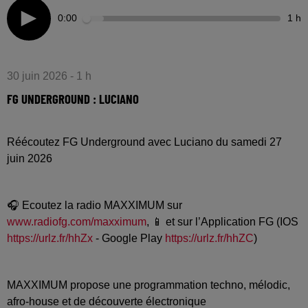
0:00
1 h
30 juin 2026 - 1 h
FG UNDERGROUND : LUCIANO
Réécoutez FG Underground avec Luciano du samedi 27
juin 2026
🎧 Ecoutez la radio MAXXIMUM sur
www.radiofg.com/maxximum
, 📱 et sur l’Application FG (IOS
https://urlz.fr/hhZx
- Google Play
https://urlz.fr/hhZC
)
MAXXIMUM propose une programmation techno, mélodic,
afro-house et de découverte électronique