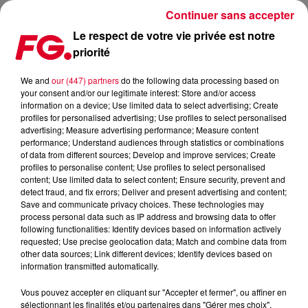
Continuer sans accepter
Le respect de votre vie privée est notre
priorité
FG UNDERGROUND : LAURENT N.
We and
our (447) partners
do the following data processing based on
your consent and/or our legitimate interest: Store and/or access
information on a device; Use limited data to select advertising; Create
profiles for personalised advertising; Use profiles to select personalised
advertising; Measure advertising performance; Measure content
performance; Understand audiences through statistics or combinations
of data from different sources; Develop and improve services; Create
profiles to personalise content; Use profiles to select personalised
content; Use limited data to select content; Ensure security, prevent and
detect fraud, and fix errors; Deliver and present advertising and content;
Save and communicate privacy choices. These technologies may
process personal data such as IP address and browsing data to offer
following functionalities: Identify devices based on information actively
requested; Use precise geolocation data; Match and combine data from
other data sources; Link different devices; Identify devices based on
information transmitted automatically.
Vous pouvez accepter en cliquant sur "Accepter et fermer", ou affiner en
sélectionnant les finalités et/ou partenaires dans "Gérer mes choix".