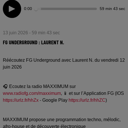
0:00
59 min 43 sec
13 juin 2026 - 59 min 43 sec
FG UNDERGROUND : LAURENT N.
Réécoutez FG Underground avec Laurent N. du vendredi 12
juin 2026
🎧 Ecoutez la radio MAXXIMUM sur
www.radiofg.com/maxximum
, 📱 et sur l’Application FG (IOS
https://urlz.fr/hhZx
- Google Play
https://urlz.fr/hhZC
)
MAXXIMUM propose une programmation techno, mélodic,
afro-house et de découverte électronique