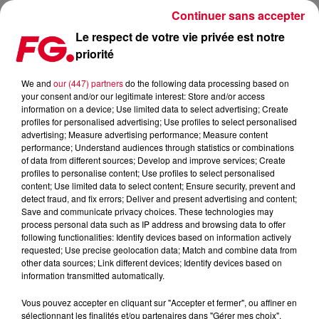
Continuer sans accepter
Le respect de votre vie privée est notre
priorité
FG UNDERGROUND : FERHAT ALBAYRAK
We and
our (447) partners
do the following data processing based on
your consent and/or our legitimate interest: Store and/or access
information on a device; Use limited data to select advertising; Create
profiles for personalised advertising; Use profiles to select personalised
advertising; Measure advertising performance; Measure content
performance; Understand audiences through statistics or combinations
of data from different sources; Develop and improve services; Create
profiles to personalise content; Use profiles to select personalised
content; Use limited data to select content; Ensure security, prevent and
detect fraud, and fix errors; Deliver and present advertising and content;
Save and communicate privacy choices. These technologies may
process personal data such as IP address and browsing data to offer
following functionalities: Identify devices based on information actively
requested; Use precise geolocation data; Match and combine data from
other data sources; Link different devices; Identify devices based on
information transmitted automatically.
Vous pouvez accepter en cliquant sur "Accepter et fermer", ou affiner en
sélectionnant les finalités et/ou partenaires dans "Gérer mes choix".