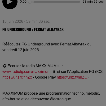
0:00
59 min 36 sec
13 juin 2026 - 59 min 36 sec
FG UNDERGROUND : FERHAT ALBAYRAK
Réécoutez FG Underground avec Ferhat Albayrak du
vendredi 12 juin 2026
🎧 Ecoutez la radio MAXXIMUM sur
www.radiofg.com/maxximum
, 📱 et sur l’Application FG (IOS
https://urlz.fr/hhZx
- Google Play
https://urlz.fr/hhZC
)
MAXXIMUM propose une programmation techno, mélodic,
afro-house et de découverte électronique