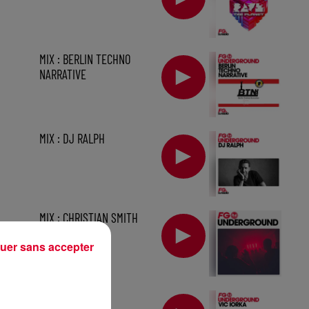
MIX : BERLIN TECHNO
NARRATIVE
MIX : DJ RALPH
MIX : CHRISTIAN SMITH
uer sans accepter
sec
MIX : VIC IORKA