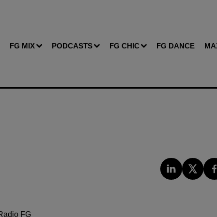
FG MIX
PODCASTS
FG CHIC
FG DANCE
MA
Radio FG