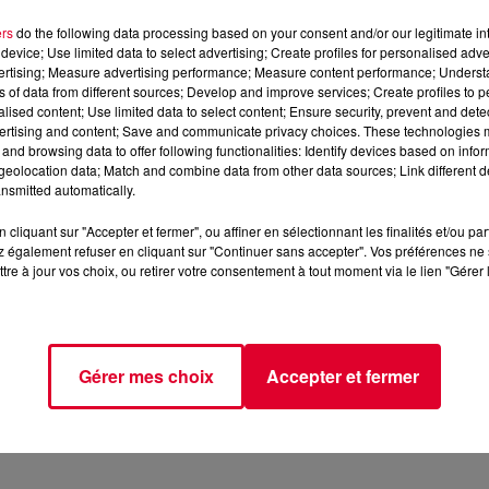
ers
do the following data processing based on your consent and/or our legitimate int
device; Use limited data to select advertising; Create profiles for personalised adver
vertising; Measure advertising performance; Measure content performance; Unders
ns of data from different sources; Develop and improve services; Create profiles to 
alised content; Use limited data to select content; Ensure security, prevent and detect
ertising and content; Save and communicate privacy choices. These technologies
and browsing data to offer following functionalities: Identify devices based on infor
eolocation data; Match and combine data from other data sources; Link different de
21 juin 2026
nsmitted automatically.
cliquant sur "Accepter et fermer", ou affiner en sélectionnant les finalités et/ou pa
axximum
, 📱 et sur l’Application FG (IOS
https://urlz.fr/hhZx
-
 également refuser en cliquant sur "Continuer sans accepter". Vos préférences ne 
tre à jour vos choix, ou retirer votre consentement à tout moment via le lien "Gérer 
fro-house et de découverte électronique
Gérer mes choix
Accepter et fermer
tialite
pour plus d'informations.