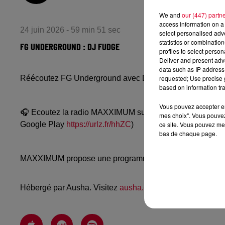
We and
our (447) partn
access information on a 
24 juin 2026 - 59 min 51 sec
select personalised ad
statistics or combinatio
FG UNDERGROUND : DJ FUDGE
profiles to select person
Deliver and present adv
data such as IP address 
requested; Use precise g
Réécoutez FG Underground avec DJ Fudge du dimanche 
based on information tra
Vous pouvez accepter en 
🎧 Ecoutez la radio MAXXIMUM sur
www.radiofg.com/m
mes choix". Vous pouvez
ce site. Vous pouvez met
Google Play
https://urlz.fr/hhZC
)
bas de chaque page.
MAXXIMUM propose une programmation techno, mélodic, a
Hébergé par Ausha. Visitez
ausha.co/politique-de-confiden