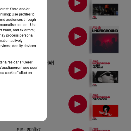
erest: Store and/or
tising; Use profiles to
tand audiences through
personalise content; Use
MIX : LUCIANO
 fraud, and fix errors;
 may process personal
mation actively
vices; Identify devices
MIX : KARIM HECHAM
rtenaires dans "Gérer
s'appliqueront que pour
les cookies" situé en
MIX : CIRCOLOCO
MIX : REBÜKE