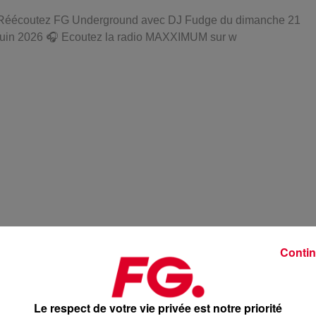
Réécoutez FG Underground avec DJ Fudge du dimanche 21
juin 2026 🎧 Ecoutez la radio MAXXIMUM sur w
Contin
59 min 51 
Le respect de votre vie privée est notre priorité