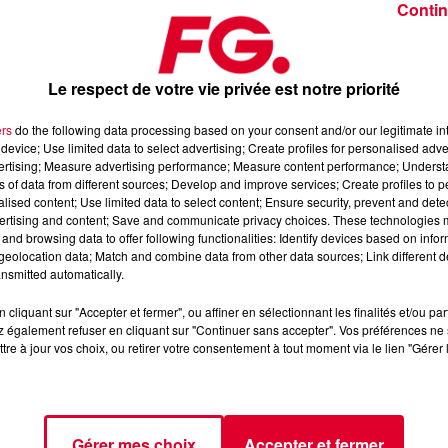
Contin
Le respect de votre vie privée est notre priorité
ers
do the following data processing based on your consent and/or our legitimate int
device; Use limited data to select advertising; Create profiles for personalised adver
ai 2026
vertising; Measure advertising performance; Measure content performance; Unders
ns of data from different sources; Develop and improve services; Create profiles to 
alised content; Use limited data to select content; Ensure security, prevent and detect
ertising and content; Save and communicate privacy choices. These technologies
axximum
, 📱 et sur l’Application FG (IOS
https://urlz.fr/hhZx
-
and browsing data to offer following functionalities: Identify devices based on infor
eolocation data; Match and combine data from other data sources; Link different de
nsmitted automatically.
cliquant sur "Accepter et fermer", ou affiner en sélectionnant les finalités et/ou pa
fro-house et de découverte électronique
 également refuser en cliquant sur "Continuer sans accepter". Vos préférences ne 
tre à jour vos choix, ou retirer votre consentement à tout moment via le lien "Gérer 
tialite
pour plus d'informations.
Gérer mes choix
Accepter et fermer