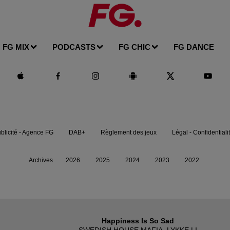
FG MIX
PODCASTS
FG CHIC
FG DANCE
blicité - Agence FG
DAB+
Règlement des jeux
Légal - Confidentiali
Archives
2026
2025
2024
2023
2022
Happiness Is So Sad
SWEDISH HOUSE MAFIA, LYKKE LI