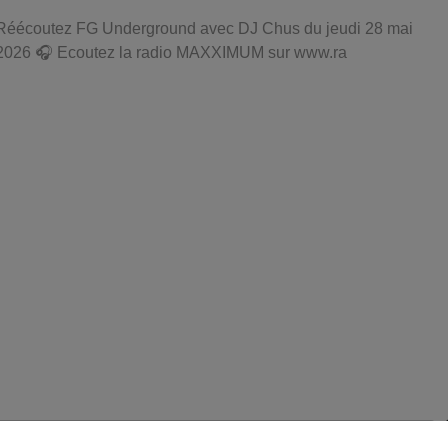
Réécoutez FG Underground avec DJ Chus du jeudi 28 mai
2026 🎧 Ecoutez la radio MAXXIMUM sur www.ra