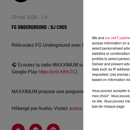
29 mai 2026 - 1 h
FG UNDERGROUND : DJ CHUS
We and
our (447) partn
access information on a 
Réécoutez FG Underground avec DJ Chus du jeudi 28 m
select personalised ad
statistics or combinatio
profiles to select person
Deliver and present adv
🎧 Ecoutez la radio MAXXIMUM sur
www.radiofg.com/m
data such as IP address 
Google Play
https://urlz.fr/hhZC
)
requested; Use precise g
based on information tra
Vous pouvez accepter en 
MAXXIMUM propose une programmation techno, mélodic, a
mes choix". Vous pouvez
ce site. Vous pouvez met
bas de chaque page.
Hébergé par Ausha. Visitez
ausha.co/politique-de-confiden