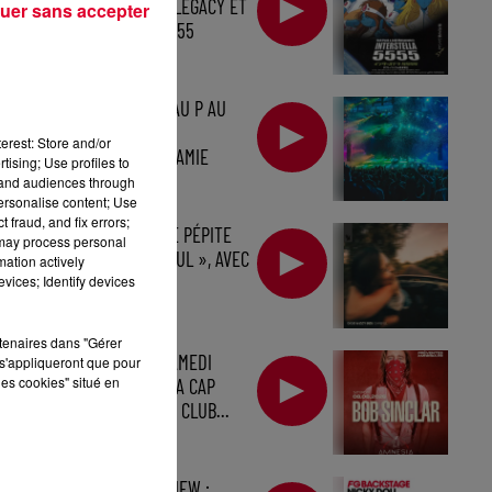
CINÉMA : TRON: LEGACY ET
uer sans accepter
INTERSTELLA 5555
L'OPENING DE MAU P AU
PACHA IBIZA, LA
erest: Store and/or
RÉSIDENCE DE JAMIE
tising; Use profiles to
JONES À...
tand audiences through
personalise content; Use
 fraud, and fix errors;
D.O.D SIGNE UNE PÉPITE
 may process personal
HOUSE, « CAREFUL », AVEC
mation actively
IZZY BIZU
vices; Identify devices
rtenaires dans "Gérer
BOB SINCLAR, SAMEDI
s'appliqueront que pour
les cookies" situé en
SOIR, À L'AMNESIA CAP
D'AGDE, PREMIER CLUB...
BEST OF INTERVIEW :