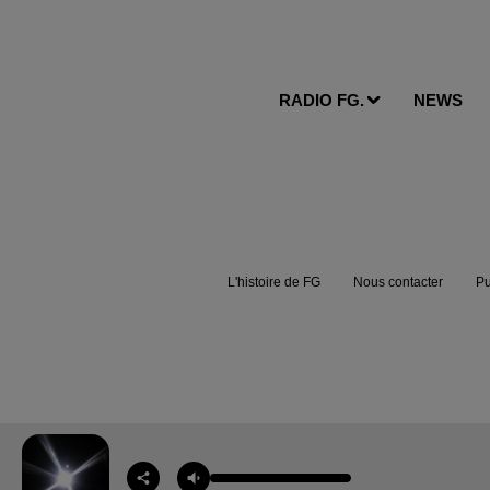
RADIO FG.
NEWS
L'histoire de FG
Nous contacter
Pu