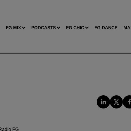
FG MIX
PODCASTS
FG CHIC
FG DANCE
MA
Radio FG