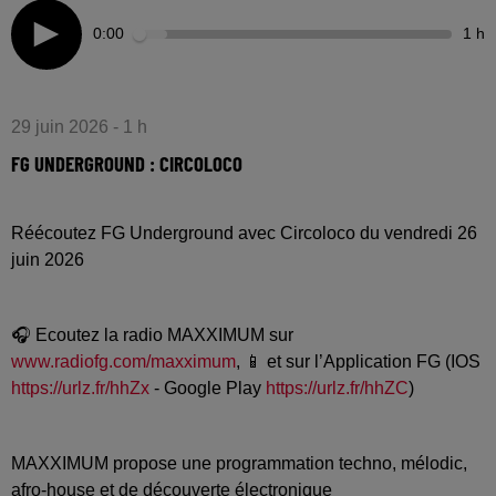
0:00
1 h
29 juin 2026 - 1 h
FG UNDERGROUND : CIRCOLOCO
Réécoutez FG Underground avec Circoloco du vendredi 26
juin 2026
🎧 Ecoutez la radio MAXXIMUM sur
www.radiofg.com/maxximum
, 📱 et sur l’Application FG (IOS
https://urlz.fr/hhZx
- Google Play
https://urlz.fr/hhZC
)
MAXXIMUM propose une programmation techno, mélodic,
afro-house et de découverte électronique