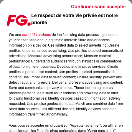
Continuer sans accepter
Le respect de votre vie privée est notre
priorité
FG UNDERGROUND : CIRCOLOCO
We and
our (447) partners
do the following data processing based on
your consent and/or our legitimate interest: Store and/or access
information on a device; Use limited data to select advertising; Create
profiles for personalised advertising; Use profiles to select personalised
advertising; Measure advertising performance; Measure content
performance; Understand audiences through statistics or combinations
of data from different sources; Develop and improve services; Create
profiles to personalise content; Use profiles to select personalised
content; Use limited data to select content; Ensure security, prevent and
detect fraud, and fix errors; Deliver and present advertising and content;
Save and communicate privacy choices. These technologies may
process personal data such as IP address and browsing data to offer
following functionalities: Identify devices based on information actively
requested; Use precise geolocation data; Match and combine data from
other data sources; Link different devices; Identify devices based on
information transmitted automatically.
Vous pouvez accepter en cliquant sur "Accepter et fermer", ou affiner en
sélectionnant les finalités et/ou partenaires dans "Gérer mes choix".