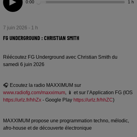
0:00
1 h
7 juin 2026 - 1 h
FG UNDERGROUND : CHRISTIAN SMITH
Réécoutez FG Underground avec Christian Smith du
samedi 6 juin 2026
🎧 Ecoutez la radio MAXXIMUM sur
www.radiofg.com/maxximum
, 📱 et sur l’Application FG (IOS
https://urlz.fr/hhZx
- Google Play
https://urlz.fr/hhZC
)
MAXXIMUM propose une programmation techno, mélodic,
afro-house et de découverte électronique