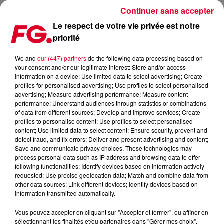
Continuer sans accepter
Le respect de votre vie privée est notre
priorité
FG UNDERGROUND : CHRISTIAN SMITH
We and
our (447) partners
do the following data processing based on
your consent and/or our legitimate interest: Store and/or access
information on a device; Use limited data to select advertising; Create
profiles for personalised advertising; Use profiles to select personalised
advertising; Measure advertising performance; Measure content
performance; Understand audiences through statistics or combinations
of data from different sources; Develop and improve services; Create
profiles to personalise content; Use profiles to select personalised
content; Use limited data to select content; Ensure security, prevent and
detect fraud, and fix errors; Deliver and present advertising and content;
Save and communicate privacy choices. These technologies may
process personal data such as IP address and browsing data to offer
following functionalities: Identify devices based on information actively
requested; Use precise geolocation data; Match and combine data from
other data sources; Link different devices; Identify devices based on
information transmitted automatically.
Vous pouvez accepter en cliquant sur "Accepter et fermer", ou affiner en
sélectionnant les finalités et/ou partenaires dans "Gérer mes choix".