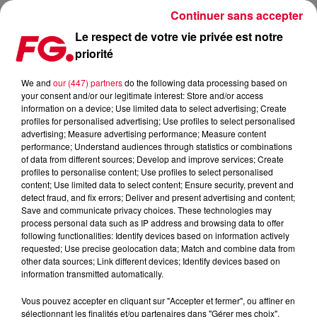
Continuer sans accepter
Le respect de votre vie privée est notre
priorité
LES 30 ANS D’ASTROPOLIS : LES DÉBUTS D’ASTROPOLIS
We and
our (447) partners
do the following data processing based on
your consent and/or our legitimate interest: Store and/or access
information on a device; Use limited data to select advertising; Create
profiles for personalised advertising; Use profiles to select personalised
advertising; Measure advertising performance; Measure content
performance; Understand audiences through statistics or combinations
of data from different sources; Develop and improve services; Create
profiles to personalise content; Use profiles to select personalised
content; Use limited data to select content; Ensure security, prevent and
detect fraud, and fix errors; Deliver and present advertising and content;
Save and communicate privacy choices. These technologies may
process personal data such as IP address and browsing data to offer
following functionalities: Identify devices based on information actively
requested; Use precise geolocation data; Match and combine data from
other data sources; Link different devices; Identify devices based on
information transmitted automatically.
Vous pouvez accepter en cliquant sur "Accepter et fermer", ou affiner en
sélectionnant les finalités et/ou partenaires dans "Gérer mes choix".