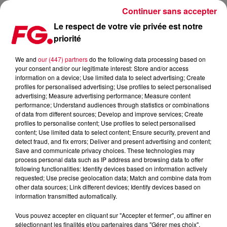
Continuer sans accepter
Le respect de votre vie privée est notre
priorité
FG MUSIC STORY – LES MÉDIAS QUI QUI ONT FAIT EXPLOSER
LES MUSIQUES ÉLECTRONIQUES : MYSPACE
We and
our (447) partners
do the following data processing based on
your consent and/or our legitimate interest: Store and/or access
information on a device; Use limited data to select advertising; Create
profiles for personalised advertising; Use profiles to select personalised
advertising; Measure advertising performance; Measure content
performance; Understand audiences through statistics or combinations
of data from different sources; Develop and improve services; Create
profiles to personalise content; Use profiles to select personalised
content; Use limited data to select content; Ensure security, prevent and
detect fraud, and fix errors; Deliver and present advertising and content;
Save and communicate privacy choices. These technologies may
process personal data such as IP address and browsing data to offer
following functionalities: Identify devices based on information actively
requested; Use precise geolocation data; Match and combine data from
other data sources; Link different devices; Identify devices based on
information transmitted automatically.
Vous pouvez accepter en cliquant sur "Accepter et fermer", ou affiner en
sélectionnant les finalités et/ou partenaires dans "Gérer mes choix".