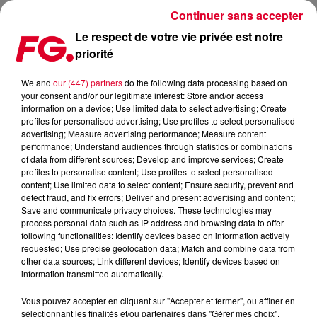
Continuer sans accepter
Le respect de votre vie privée est notre
priorité
FG MUSIC STORY – LES FLOPS DE LA PLANÈTE ÉLECTRO : LES
SINGLES ET ALBUMS QUI ONT FLOPPÉ
We and
our (447) partners
do the following data processing based on
your consent and/or our legitimate interest: Store and/or access
information on a device; Use limited data to select advertising; Create
profiles for personalised advertising; Use profiles to select personalised
advertising; Measure advertising performance; Measure content
performance; Understand audiences through statistics or combinations
of data from different sources; Develop and improve services; Create
profiles to personalise content; Use profiles to select personalised
content; Use limited data to select content; Ensure security, prevent and
detect fraud, and fix errors; Deliver and present advertising and content;
Save and communicate privacy choices. These technologies may
process personal data such as IP address and browsing data to offer
following functionalities: Identify devices based on information actively
requested; Use precise geolocation data; Match and combine data from
other data sources; Link different devices; Identify devices based on
information transmitted automatically.
Vous pouvez accepter en cliquant sur "Accepter et fermer", ou affiner en
sélectionnant les finalités et/ou partenaires dans "Gérer mes choix".