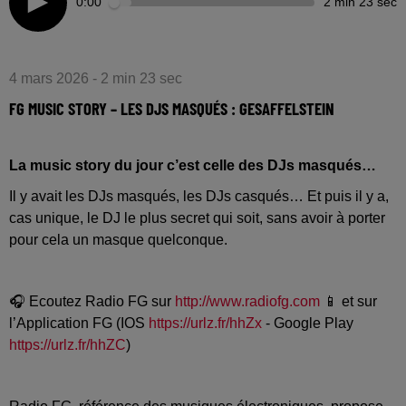
0:00
2 min 23 sec
4 mars 2026 - 2 min 23 sec
FG MUSIC STORY – LES DJS MASQUÉS : GESAFFELSTEIN
La music story du jour c’est celle des DJs masqués…
Il y avait les DJs masqués, les DJs casqués… Et puis il y a,
cas unique, le DJ le plus secret qui soit, sans avoir à porter
pour cela un masque quelconque.
🎧 Ecoutez Radio FG sur
http://www.radiofg.com
📱 et sur
l’Application FG (IOS
https://urlz.fr/hhZx
- Google Play
https://urlz.fr/hhZC
)