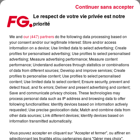
Continuer sans accepter
Le respect de votre vie privée est notre
priorité
FG MUSIC STORY – LES DJS MASQUÉS : GESAFFELSTEIN
We and
our (447) partners
do the following data processing based on
your consent and/or our legitimate interest: Store and/or access
information on a device; Use limited data to select advertising; Create
profiles for personalised advertising; Use profiles to select personalised
advertising; Measure advertising performance; Measure content
performance; Understand audiences through statistics or combinations
of data from different sources; Develop and improve services; Create
profiles to personalise content; Use profiles to select personalised
content; Use limited data to select content; Ensure security, prevent and
detect fraud, and fix errors; Deliver and present advertising and content;
Save and communicate privacy choices. These technologies may
process personal data such as IP address and browsing data to offer
following functionalities: Identify devices based on information actively
requested; Use precise geolocation data; Match and combine data from
other data sources; Link different devices; Identify devices based on
information transmitted automatically.
Vous pouvez accepter en cliquant sur "Accepter et fermer", ou affiner en
sélectionnant les finalités et/ou partenaires dans "Gérer mes choix".