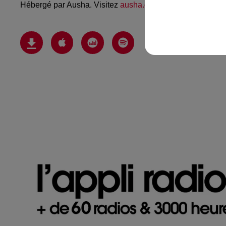
Hébergé par Ausha. Visitez
ausha.co/politique-de-confiden