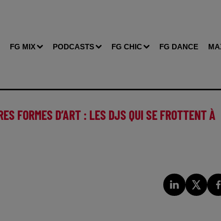
FG MIX
PODCASTS
FG CHIC
FG DANCE
MA
RES FORMES D’ART : LES DJS QUI SE FROTTENT À