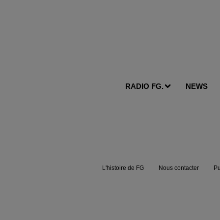
RADIO FG.
NEWS
L'histoire de FG
Nous contacter
Pu