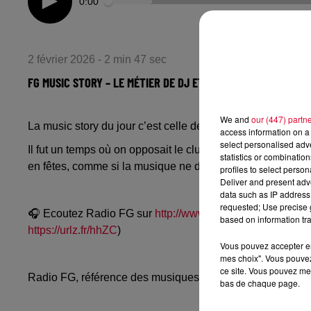
0:00
2 février 2026 - 2 min 47 sec
FG MUSIC STORY – LE MÉTIER DE DJ ET D’AUTRES FORMES D’A
We and
our (447) partn
La music story du jour c’est celle des DJs qui deviennen
access information on a 
select personalised ad
Il fut un temps où on opposait le club et le musée. Les pieds
statistics or combinatio
en fêtes, comme si la musique ne devait pas sortir de son
profiles to select person
Deliver and present adv
data such as IP address 
requested; Use precise g
🎧 Ecoutez Radio FG sur
http://www.radiofg.com
📱 et sur
based on information tra
https://urlz.fr/hhZC
)
Vous pouvez accepter en 
mes choix". Vous pouvez
ce site. Vous pouvez met
Radio FG, référence des musiques électroniques, propos
bas de chaque page.