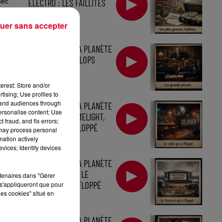
sec
ÉLECTRO : LES FAILLITES
LES PLUS...
uer sans accepter
LES FLOPS DE LA PLANÈTE
ÉLECTRO : LES FLOPS
JUDICIAIRES
erest: Store and/or
tising; Use profiles to
tand audiences through
LES FLOPS DE LA PLANÈTE
e
personalise content; Use
ÉLECTRO : LE LIMELIGHT,
 fraud, and fix errors;
LE CLUB QUI A FLOPPÉ
 may process personal
mation actively
vices; Identify devices
LES FLOPS DE LA PLANÈTE
ÉLECTRO : FYRE, LE
rtenaires dans "Gérer
FESTIVAL QUI A FLOPPÉ
s'appliqueront que pour
les cookies" situé en
LES FLOPS DE LA PLANÈTE