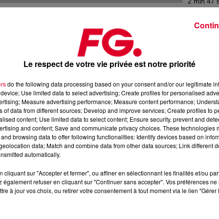
2 min 47 
Contin
RT : LES DJS QUI SE FROTTENT À L’ART CONTEMPO
Le respect de votre vie privée est notre priorité
ers
do the following data processing based on your consent and/or our legitimate int
t artistes contemporains…
device; Use limited data to select advertising; Create profiles for personalised adver
vertising; Measure advertising performance; Measure content performance; Unders
 et la tête. Comme si l’art était trop sérieux pour qu’il ne finiss
ns of data from different sources; Develop and improve services; Create profiles to 
 cadre.
alised content; Use limited data to select content; Ensure security, prevent and detect
ertising and content; Save and communicate privacy choices. These technologies
and browsing data to offer following functionalities: Identify devices based on infor
eolocation data; Match and combine data from other data sources; Link different de
 l’Application FG (IOS
https://urlz.fr/hhZx
- Google Play
nsmitted automatically.
cliquant sur "Accepter et fermer", ou affiner en sélectionnant les finalités et/ou pa
 également refuser en cliquant sur "Continuer sans accepter". Vos préférences ne 
tre à jour vos choix, ou retirer votre consentement à tout moment via le lien "Gérer 
e une programmation house, deep, et électro