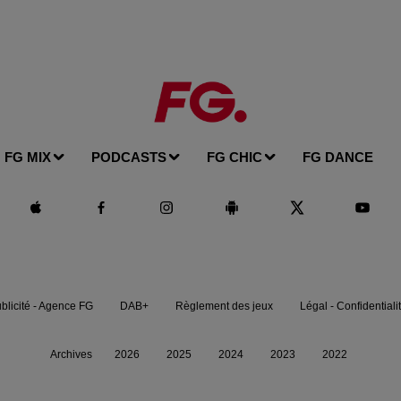
FG MIX
PODCASTS
FG CHIC
FG DANCE
blicité - Agence FG
DAB+
Règlement des jeux
Légal - Confidentiali
Archives
2026
2025
2024
2023
2022