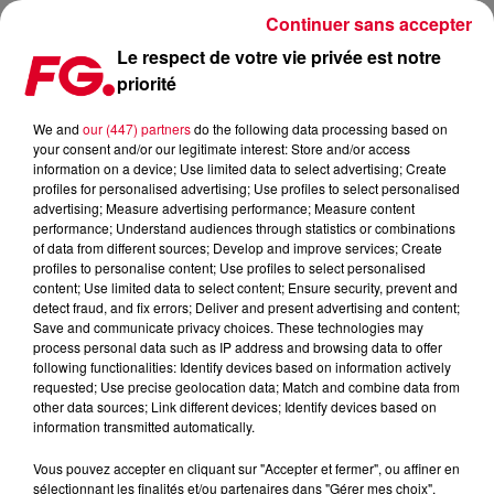
Continuer sans accepter
Le respect de votre vie privée est notre
priorité
FG MIX : VINTAGE CULTURE
We and
our (447) partners
do the following data processing based on
your consent and/or our legitimate interest: Store and/or access
information on a device; Use limited data to select advertising; Create
profiles for personalised advertising; Use profiles to select personalised
advertising; Measure advertising performance; Measure content
performance; Understand audiences through statistics or combinations
of data from different sources; Develop and improve services; Create
profiles to personalise content; Use profiles to select personalised
content; Use limited data to select content; Ensure security, prevent and
detect fraud, and fix errors; Deliver and present advertising and content;
Save and communicate privacy choices. These technologies may
process personal data such as IP address and browsing data to offer
following functionalities: Identify devices based on information actively
requested; Use precise geolocation data; Match and combine data from
other data sources; Link different devices; Identify devices based on
information transmitted automatically.
Vous pouvez accepter en cliquant sur "Accepter et fermer", ou affiner en
sélectionnant les finalités et/ou partenaires dans "Gérer mes choix".