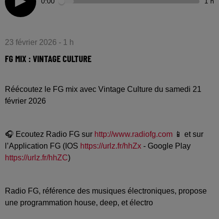
0:00
1 h
23 février 2026 - 1 h
FG MIX : VINTAGE CULTURE
Réécoutez le FG mix avec Vintage Culture du samedi 21
février 2026
🎧 Ecoutez Radio FG sur
http://www.radiofg.com
📱 et sur
l’Application FG (IOS
https://urlz.fr/hhZx
- Google Play
https://urlz.fr/hhZC
)
Radio FG, référence des musiques électroniques, propose
une programmation house, deep, et électro