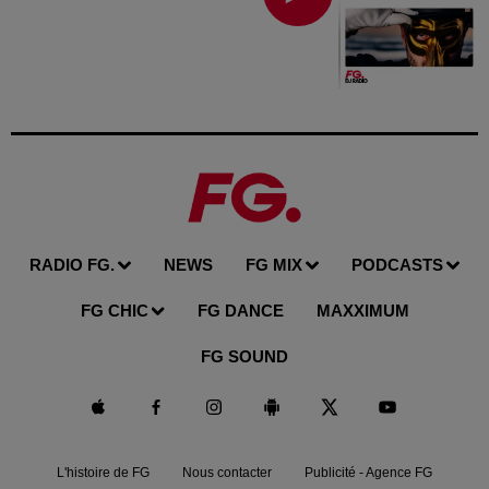
RADIO FG.
NEWS
FG MIX
PODCASTS
FG CHIC
FG DANCE
MAXXIMUM
FG SOUND
L'histoire de FG
Nous contacter
Publicité - Agence FG