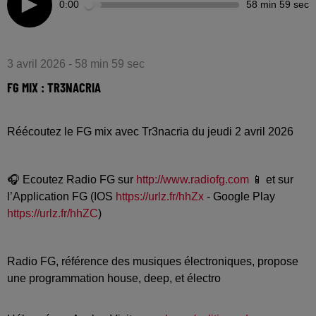
0:00
58 min 59 sec
3 avril 2026 - 58 min 59 sec
FG MIX : TR3NACRIA
Réécoutez le FG mix avec Tr3nacria du jeudi 2 avril 2026
🎧 Ecoutez Radio FG sur
http://www.radiofg.com
📱 et sur
l’Application FG (IOS
https://urlz.fr/hhZx
- Google Play
https://urlz.fr/hhZC
)
Radio FG, référence des musiques électroniques, propose
une programmation house, deep, et électro