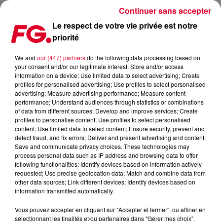
Continuer sans accepter
Le respect de votre vie privée est notre
priorité
FG MIX : TR3NACRIA
We and
our (447) partners
do the following data processing based on
your consent and/or our legitimate interest: Store and/or access
information on a device; Use limited data to select advertising; Create
profiles for personalised advertising; Use profiles to select personalised
advertising; Measure advertising performance; Measure content
performance; Understand audiences through statistics or combinations
of data from different sources; Develop and improve services; Create
profiles to personalise content; Use profiles to select personalised
content; Use limited data to select content; Ensure security, prevent and
detect fraud, and fix errors; Deliver and present advertising and content;
Save and communicate privacy choices. These technologies may
process personal data such as IP address and browsing data to offer
following functionalities: Identify devices based on information actively
requested; Use precise geolocation data; Match and combine data from
other data sources; Link different devices; Identify devices based on
information transmitted automatically.
Vous pouvez accepter en cliquant sur "Accepter et fermer", ou affiner en
sélectionnant les finalités et/ou partenaires dans "Gérer mes choix".