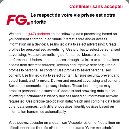
Continuer sans accepter
Le respect de votre vie privée est notre
priorité
FG MIX : THE MAGICIAN
We and
our (447) partners
do the following data processing based on
your consent and/or our legitimate interest: Store and/or access
information on a device; Use limited data to select advertising; Create
profiles for personalised advertising; Use profiles to select personalised
advertising; Measure advertising performance; Measure content
performance; Understand audiences through statistics or combinations
of data from different sources; Develop and improve services; Create
profiles to personalise content; Use profiles to select personalised
content; Use limited data to select content; Ensure security, prevent and
detect fraud, and fix errors; Deliver and present advertising and content;
Save and communicate privacy choices. These technologies may
process personal data such as IP address and browsing data to offer
following functionalities: Identify devices based on information actively
requested; Use precise geolocation data; Match and combine data from
other data sources; Link different devices; Identify devices based on
information transmitted automatically.
Vous pouvez accepter en cliquant sur "Accepter et fermer", ou affiner en
sélectionnant les finalités et/ou partenaires dans "Gérer mes choix".