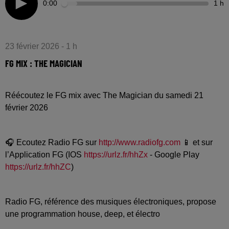
0:00
1 h
23 février 2026 - 1 h
FG MIX : THE MAGICIAN
Réécoutez le FG mix avec The Magician du samedi 21
février 2026
🎧 Ecoutez Radio FG sur
http://www.radiofg.com
📱 et sur
l’Application FG (IOS
https://urlz.fr/hhZx
- Google Play
https://urlz.fr/hhZC
)
Radio FG, référence des musiques électroniques, propose
une programmation house, deep, et électro