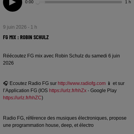
0:00
1 h
9 juin 2026 - 1 h
FG MIX : ROBIN SCHULZ
Réécoutez FG mix avec Robin Schulz du samedi 6 juin
2026
🎧 Ecoutez Radio FG sur
http://www.radiofg.com
📱 et sur
l’Application FG (IOS
https://urlz.fr/hhZx
- Google Play
https://urlz.fr/hhZC
)
Radio FG, référence des musiques électroniques, propose
une programmation house, deep, et électro