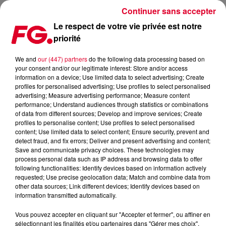
Continuer sans accepter
Le respect de votre vie privée est notre
priorité
FG MIX : ROBIN SCHULZ
We and
our (447) partners
do the following data processing based on
your consent and/or our legitimate interest: Store and/or access
information on a device; Use limited data to select advertising; Create
profiles for personalised advertising; Use profiles to select personalised
advertising; Measure advertising performance; Measure content
performance; Understand audiences through statistics or combinations
of data from different sources; Develop and improve services; Create
profiles to personalise content; Use profiles to select personalised
content; Use limited data to select content; Ensure security, prevent and
detect fraud, and fix errors; Deliver and present advertising and content;
Save and communicate privacy choices. These technologies may
process personal data such as IP address and browsing data to offer
following functionalities: Identify devices based on information actively
requested; Use precise geolocation data; Match and combine data from
other data sources; Link different devices; Identify devices based on
information transmitted automatically.
Vous pouvez accepter en cliquant sur "Accepter et fermer", ou affiner en
sélectionnant les finalités et/ou partenaires dans "Gérer mes choix".