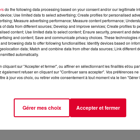
ers
do the following data processing based on your consent and/or our legitimate int
device; Use limited data to select advertising; Create profiles for personalised adver
vertising; Measure advertising performance; Measure content performance; Unders
ns of data from different sources; Develop and improve services; Create profiles to 
alised content; Use limited data to select content; Ensure security, prevent and detect
ertising and content; Save and communicate privacy choices. These technologies
and browsing data to offer following functionalities: Identify devices based on infor
eolocation data; Match and combine data from other data sources; Link different de
nsmitted automatically.
cliquant sur "Accepter et fermer", ou affiner en sélectionnant les finalités et/ou pa
 l’Application FG (IOS
https://urlz.fr/hhZx
- Google Play
 également refuser en cliquant sur "Continuer sans accepter". Vos préférences ne 
tre à jour vos choix, ou retirer votre consentement à tout moment via le lien "Gérer 
e une programmation house, deep, et électro
Gérer mes choix
Accepter et fermer
tialite
pour plus d'informations.