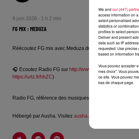
We and
our (447) partn
access information on a 
9 juin 2026 - 1 h 2 min
select personalised ad
statistics or combinatio
FG MIX : MEDUZA
profiles to select person
Deliver and present adv
data such as IP address 
requested; Use precise g
Réécoutez FG mix avec Meduza du samedi 6 juin 2026
based on information tra
Vous pouvez accepter en 
🎧 Ecoutez Radio FG sur
http://www.radiofg.com
📱 et sur
mes choix". Vous pouvez
ce site. Vous pouvez met
https://urlz.fr/hhZC
)
bas de chaque page.
Radio FG, référence des musiques électroniques, propos
Hébergé par Ausha. Visitez
ausha.co/politique-de-confiden