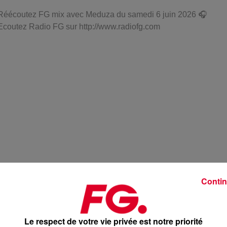
Réécoutez FG mix avec Meduza du samedi 6 juin 2026 🎧
Ecoutez Radio FG sur http://www.radiofg.com
Contin
1 h 2 
Le respect de votre vie privée est notre priorité