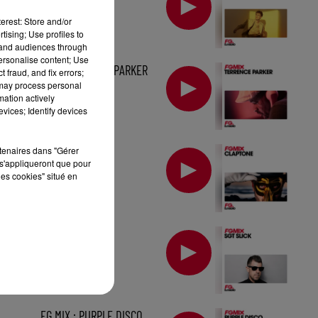
erest: Store and/or
tising; Use profiles to
tand audiences through
personalise content; Use
MIX : TERRENCE PARKER
 fraud, and fix errors;
 may process personal
mation actively
vices; Identify devices
MIX : CLAPTONE
rtenaires dans "Gérer
s'appliqueront que pour
les cookies" situé en
MIX : SGT SLICK
FG MIX : PURPLE DISCO