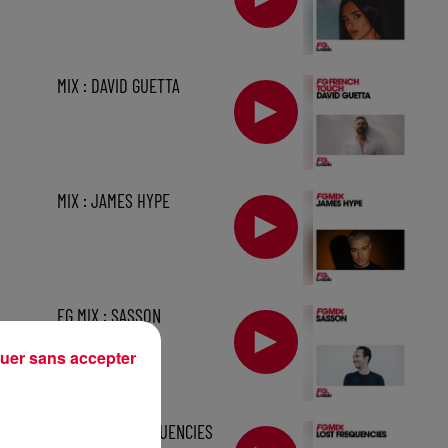
MIX : DAVID GUETTA
MIX : JAMES HYPE
FG MIX : SASSON
uer sans accepter
min
MIX : LOST FREQUENCIES