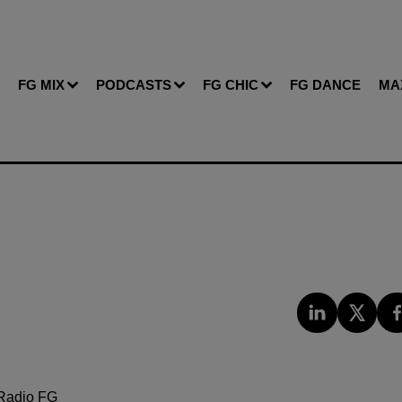
FG MIX
PODCASTS
FG CHIC
FG DANCE
MA
Radio FG