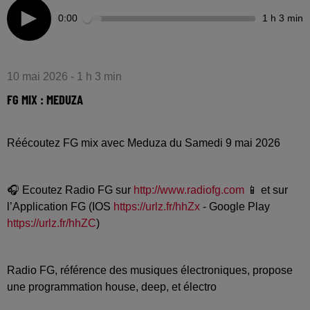
0:00
1 h 3 min
10 mai 2026 - 1 h 3 min
FG MIX : MEDUZA
Réécoutez FG mix avec Meduza du Samedi 9 mai 2026
🎧 Ecoutez Radio FG sur
http://www.radiofg.com
📱 et sur
l’Application FG (IOS
https://urlz.fr/hhZx
- Google Play
https://urlz.fr/hhZC
)
Radio FG, référence des musiques électroniques, propose
une programmation house, deep, et électro