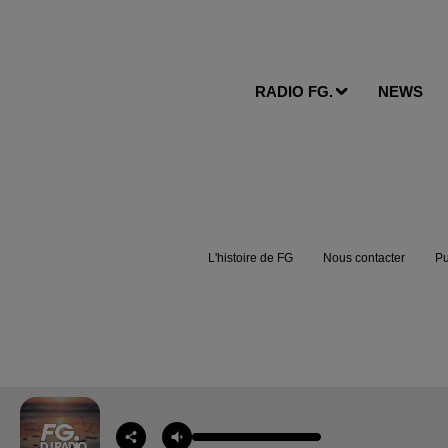
RADIO FG.
NEWS
L'histoire de FG
Nous contacter
Pu