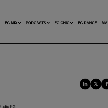
FG MIX
PODCASTS
FG CHIC
FG DANCE
MA
Radio FG