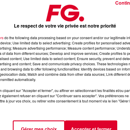
Contin
Le respect de votre vie privée est notre priorité
ers
do the following data processing based on your consent and/or our legitimate int
device; Use limited data to select advertising; Create profiles for personalised adver
er 2026
vertising; Measure advertising performance; Measure content performance; Unders
ns of data from different sources; Develop and improve services; Create profiles to 
alised content; Use limited data to select content; Ensure security, prevent and detect
ertising and content; Save and communicate privacy choices. These technologies
 l’Application FG (IOS
https://urlz.fr/hhZx
- Google Play
and browsing data to offer following functionalities: Identify devices based on infor
eolocation data; Match and combine data from other data sources; Link different de
nsmitted automatically.
cliquant sur "Accepter et fermer", ou affiner en sélectionnant les finalités et/ou pa
e une programmation house, deep, et électro
 également refuser en cliquant sur "Continuer sans accepter". Vos préférences ne 
tre à jour vos choix, ou retirer votre consentement à tout moment via le lien "Gérer 
tialite
pour plus d'informations.
Gérer mes choix
Accepter et fermer