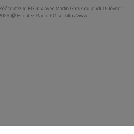
Réécoutez le FG mix avec Martin Garrix du jeudi 19 février
2026 🎧 Ecoutez Radio FG sur http://www