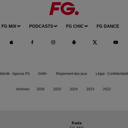
FG MIX
PODCASTS
FG CHIC
FG DANCE
blicité - Agence FG
DAB+
Règlement des jeux
Légal - Confidentiali
Archives
2026
2025
2024
2023
2022
Kada
FG MIX