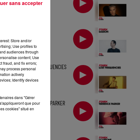
uer sans accepter
FG MIX : SASSON
erest: Store and/or
tising; Use profiles to
tand audiences through
personalise content; Use
 fraud, and fix errors;
MIX : LOST FREQUENCIES
 may process personal
mation actively
vices; Identify devices
rtenaires dans "Gérer
MIX : TERRENCE PARKER
s'appliqueront que pour
les cookies" situé en
MIX : CLAPTONE