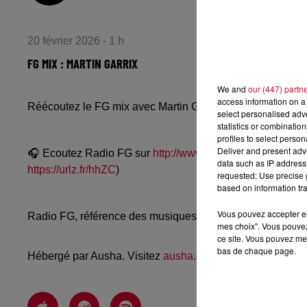
20 février 2026 - 1 h
FG MIX : MARTIN GARRIX
We and
our (447) partn
access information on a 
Réécoutez le FG mix avec Martin Garrix du jeudi 19 févri
select personalised ad
statistics or combinatio
profiles to select person
Deliver and present adv
🎧 Ecoutez Radio FG sur
http://www.radiofg.com
📱 et sur
data such as IP address 
https://urlz.fr/hhZC
)
requested; Use precise g
based on information tra
Vous pouvez accepter en 
Radio FG, référence des musiques électroniques, propos
mes choix". Vous pouvez
ce site. Vous pouvez met
bas de chaque page.
Hébergé par Ausha. Visitez
ausha.co/politique-de-confiden