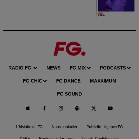
RADIO FG.
NEWS
FG MIX
PODCASTS
FG CHIC
FG DANCE
MAXXIMUM
FG SOUND
L'histoire de FG
Nous contacter
Publicité - Agence FG
DAB+
Règlement des jeux
Légal - Confidentialité