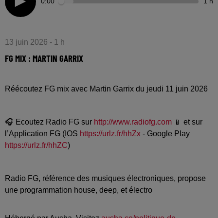
0:00
1 h
13 juin 2026 - 1 h
FG MIX : MARTIN GARRIX
Réécoutez FG mix avec Martin Garrix du jeudi 11 juin 2026
🎧 Ecoutez Radio FG sur
http://www.radiofg.com
📱 et sur
l’Application FG (IOS
https://urlz.fr/hhZx
- Google Play
https://urlz.fr/hhZC
)
Radio FG, référence des musiques électroniques, propose
une programmation house, deep, et électro