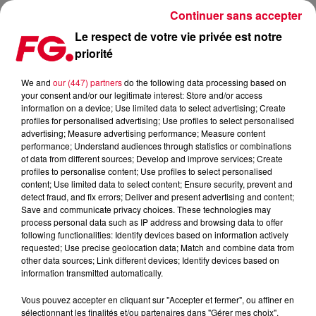
Continuer sans accepter
Le respect de votre vie privée est notre
priorité
FG MIX : MARTIN GARRIX
We and
our (447) partners
do the following data processing based on
your consent and/or our legitimate interest: Store and/or access
information on a device; Use limited data to select advertising; Create
profiles for personalised advertising; Use profiles to select personalised
advertising; Measure advertising performance; Measure content
performance; Understand audiences through statistics or combinations
of data from different sources; Develop and improve services; Create
profiles to personalise content; Use profiles to select personalised
content; Use limited data to select content; Ensure security, prevent and
detect fraud, and fix errors; Deliver and present advertising and content;
Save and communicate privacy choices. These technologies may
process personal data such as IP address and browsing data to offer
following functionalities: Identify devices based on information actively
requested; Use precise geolocation data; Match and combine data from
other data sources; Link different devices; Identify devices based on
information transmitted automatically.
Vous pouvez accepter en cliquant sur "Accepter et fermer", ou affiner en
sélectionnant les finalités et/ou partenaires dans "Gérer mes choix".