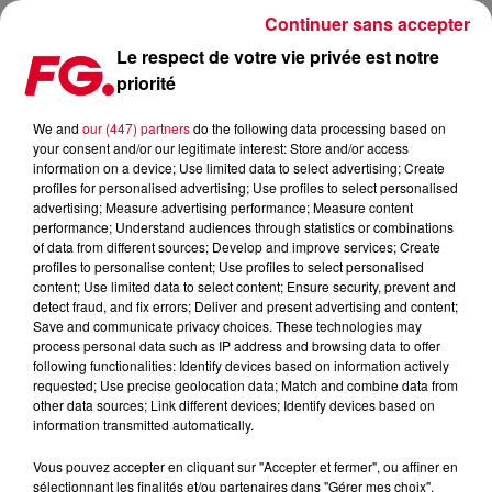
Continuer sans accepter
Le respect de votre vie privée est notre
priorité
FG MIX : MARTIN GARRIX
We and
our (447) partners
do the following data processing based on
your consent and/or our legitimate interest: Store and/or access
information on a device; Use limited data to select advertising; Create
profiles for personalised advertising; Use profiles to select personalised
advertising; Measure advertising performance; Measure content
performance; Understand audiences through statistics or combinations
of data from different sources; Develop and improve services; Create
profiles to personalise content; Use profiles to select personalised
content; Use limited data to select content; Ensure security, prevent and
detect fraud, and fix errors; Deliver and present advertising and content;
Save and communicate privacy choices. These technologies may
process personal data such as IP address and browsing data to offer
following functionalities: Identify devices based on information actively
requested; Use precise geolocation data; Match and combine data from
other data sources; Link different devices; Identify devices based on
information transmitted automatically.
Vous pouvez accepter en cliquant sur "Accepter et fermer", ou affiner en
sélectionnant les finalités et/ou partenaires dans "Gérer mes choix".