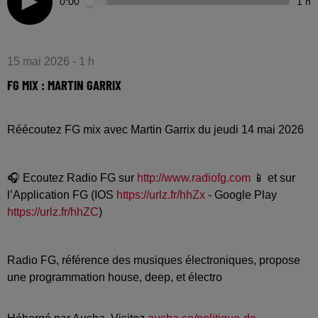
0:00
1 h
15 mai 2026 - 1 h
FG MIX : MARTIN GARRIX
Réécoutez FG mix avec Martin Garrix du jeudi 14 mai 2026
🎧 Ecoutez Radio FG sur
http://www.radiofg.com
📱 et sur
l’Application FG (IOS
https://urlz.fr/hhZx
- Google Play
https://urlz.fr/hhZC
)
Radio FG, référence des musiques électroniques, propose
une programmation house, deep, et électro