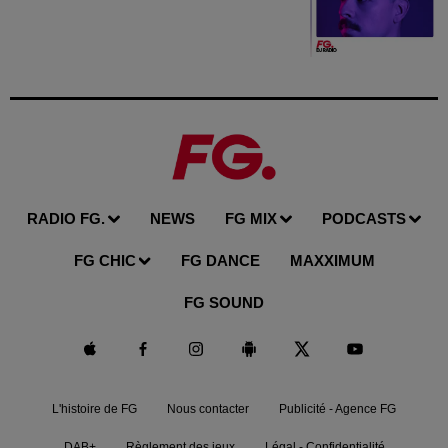
RADIO FG.
NEWS
FG MIX
PODCASTS
FG CHIC
FG DANCE
MAXXIMUM
FG SOUND
L'histoire de FG
Nous contacter
Publicité - Agence FG
DAB+
Règlement des jeux
Légal - Confidentialité