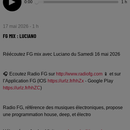
0:00
1 h
17 mai 2026 - 1 h
FG MIX : LUCIANO
Réécoutez FG mix avec Luciano du Samedi 16 mai 2026
🎧 Ecoutez Radio FG sur
http://www.radiofg.com
📱 et sur
l’Application FG (IOS
https://urlz.fr/hhZx
- Google Play
https://urlz.fr/hhZC
)
Radio FG, référence des musiques électroniques, propose
une programmation house, deep, et électro