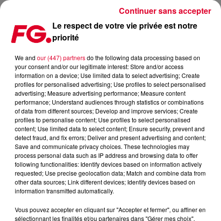
Continuer sans accepter
Le respect de votre vie privée est notre
priorité
FG MIX : LUCIANO
We and
our (447) partners
do the following data processing based on
your consent and/or our legitimate interest: Store and/or access
information on a device; Use limited data to select advertising; Create
profiles for personalised advertising; Use profiles to select personalised
advertising; Measure advertising performance; Measure content
performance; Understand audiences through statistics or combinations
of data from different sources; Develop and improve services; Create
profiles to personalise content; Use profiles to select personalised
content; Use limited data to select content; Ensure security, prevent and
detect fraud, and fix errors; Deliver and present advertising and content;
Save and communicate privacy choices. These technologies may
process personal data such as IP address and browsing data to offer
following functionalities: Identify devices based on information actively
requested; Use precise geolocation data; Match and combine data from
other data sources; Link different devices; Identify devices based on
information transmitted automatically.
Vous pouvez accepter en cliquant sur "Accepter et fermer", ou affiner en
sélectionnant les finalités et/ou partenaires dans "Gérer mes choix".