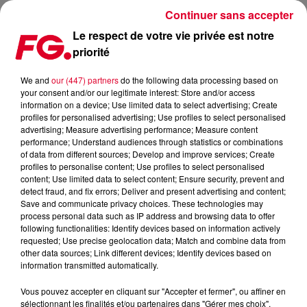
Continuer sans accepter
Le respect de votre vie privée est notre
priorité
FG MIX : LOST FREQUENCIES
We and
our (447) partners
do the following data processing based on
your consent and/or our legitimate interest: Store and/or access
information on a device; Use limited data to select advertising; Create
profiles for personalised advertising; Use profiles to select personalised
advertising; Measure advertising performance; Measure content
performance; Understand audiences through statistics or combinations
of data from different sources; Develop and improve services; Create
profiles to personalise content; Use profiles to select personalised
content; Use limited data to select content; Ensure security, prevent and
detect fraud, and fix errors; Deliver and present advertising and content;
Save and communicate privacy choices. These technologies may
process personal data such as IP address and browsing data to offer
following functionalities: Identify devices based on information actively
requested; Use precise geolocation data; Match and combine data from
other data sources; Link different devices; Identify devices based on
information transmitted automatically.
Vous pouvez accepter en cliquant sur "Accepter et fermer", ou affiner en
sélectionnant les finalités et/ou partenaires dans "Gérer mes choix".