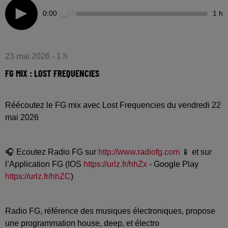
0:00
1 h
23 mai 2026 - 1 h
FG MIX : LOST FREQUENCIES
Réécoutez le FG mix avec Lost Frequencies du vendredi 22
mai 2026
🎧 Ecoutez Radio FG sur
http://www.radiofg.com
📱 et sur
l’Application FG (IOS
https://urlz.fr/hhZx
- Google Play
https://urlz.fr/hhZC
)
Radio FG, référence des musiques électroniques, propose
une programmation house, deep, et électro