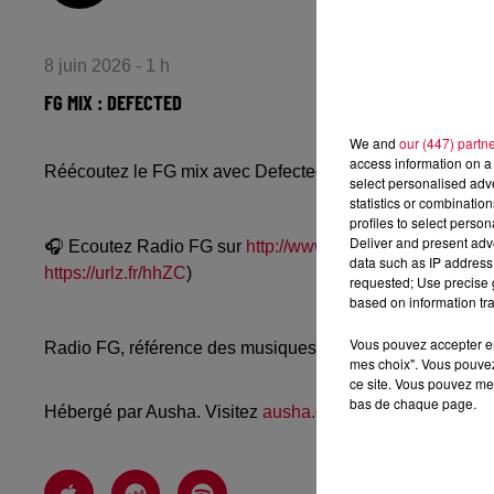
8 juin 2026 - 1 h
FG MIX : DEFECTED
We and
our (447) partn
access information on a 
Réécoutez le FG mix avec Defected du vendredi 5 juin 2
select personalised ad
statistics or combinatio
profiles to select person
Deliver and present adv
🎧 Ecoutez Radio FG sur
http://www.radiofg.com
📱 et sur
data such as IP address 
https://urlz.fr/hhZC
)
requested; Use precise g
based on information tra
Vous pouvez accepter en 
Radio FG, référence des musiques électroniques, propos
mes choix". Vous pouvez
ce site. Vous pouvez met
bas de chaque page.
Hébergé par Ausha. Visitez
ausha.co/politique-de-confiden