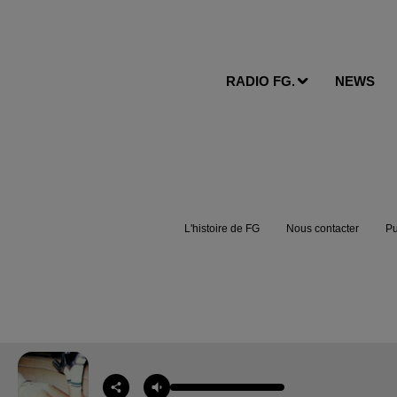
RADIO FG.
NEWS
L'histoire de FG
Nous contacter
Pu