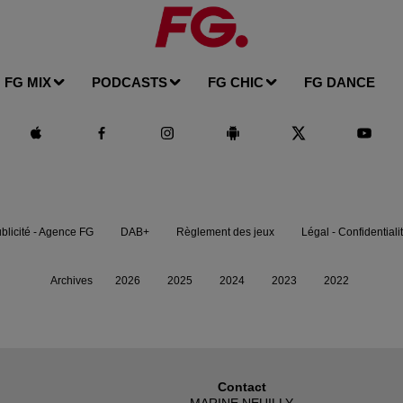
FG MIX
PODCASTS
FG CHIC
FG DANCE
blicité - Agence FG
DAB+
Règlement des jeux
Légal - Confidentiali
Archives
2026
2025
2024
2023
2022
Contact
MARINE NEUILLY