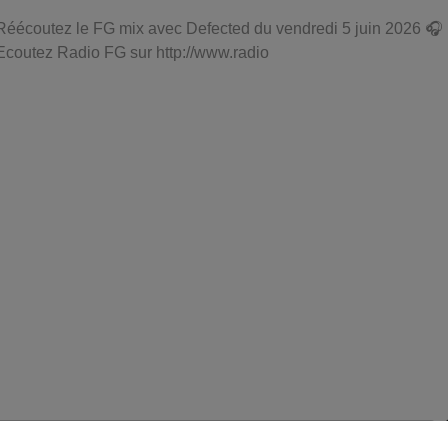
Réécoutez le FG mix avec Defected du vendredi 5 juin 2026 🎧
Ecoutez Radio FG sur http://www.radio