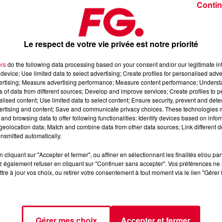
Contin
Le respect de votre vie privée est notre priorité
ers
do the following data processing based on your consent and/or our legitimate int
device; Use limited data to select advertising; Create profiles for personalised adver
026
vertising; Measure advertising performance; Measure content performance; Unders
ns of data from different sources; Develop and improve services; Create profiles to 
alised content; Use limited data to select content; Ensure security, prevent and detect
ertising and content; Save and communicate privacy choices. These technologies
 l’Application FG (IOS
https://urlz.fr/hhZx
- Google Play
and browsing data to offer following functionalities: Identify devices based on infor
eolocation data; Match and combine data from other data sources; Link different de
nsmitted automatically.
cliquant sur "Accepter et fermer", ou affiner en sélectionnant les finalités et/ou pa
e une programmation house, deep, et électro
 également refuser en cliquant sur "Continuer sans accepter". Vos préférences ne 
tre à jour vos choix, ou retirer votre consentement à tout moment via le lien "Gérer 
tialite
pour plus d'informations.
Gérer mes choix
Accepter et fermer