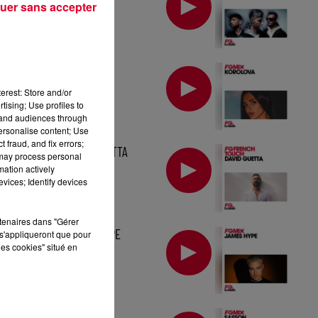
uer sans accepter
MIX : KOROLOVA
erest: Store and/or
tising; Use profiles to
tand audiences through
personalise content; Use
 fraud, and fix errors;
MIX : DAVID GUETTA
 may process personal
mation actively
vices; Identify devices
rtenaires dans "Gérer
MIX : JAMES HYPE
s'appliqueront que pour
les cookies" situé en
FG MIX : SASSON