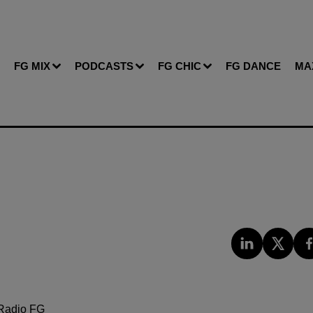
FG MIX
PODCASTS
FG CHIC
FG DANCE
MA
Radio FG