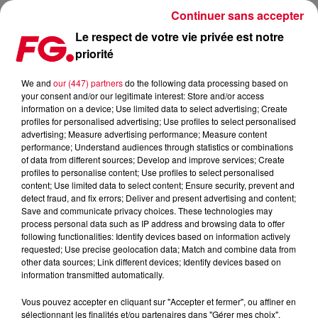
Continuer sans accepter
Le respect de votre vie privée est notre
priorité
FG MIX DANCE : ZIG
We and
our (447) partners
do the following data processing based on
your consent and/or our legitimate interest: Store and/or access
information on a device; Use limited data to select advertising; Create
profiles for personalised advertising; Use profiles to select personalised
advertising; Measure advertising performance; Measure content
performance; Understand audiences through statistics or combinations
of data from different sources; Develop and improve services; Create
profiles to personalise content; Use profiles to select personalised
content; Use limited data to select content; Ensure security, prevent and
detect fraud, and fix errors; Deliver and present advertising and content;
Save and communicate privacy choices. These technologies may
process personal data such as IP address and browsing data to offer
following functionalities: Identify devices based on information actively
requested; Use precise geolocation data; Match and combine data from
other data sources; Link different devices; Identify devices based on
information transmitted automatically.
Vous pouvez accepter en cliquant sur "Accepter et fermer", ou affiner en
sélectionnant les finalités et/ou partenaires dans "Gérer mes choix".