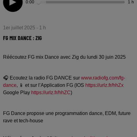
0:00
1 h
1er juillet 2025 - 1 h
FG MIX DANCE : ZIG
Réécoutez FG mix Dance avec Zig du lundi 30 juin 2025
🎧 Ecoutez la radio FG DANCE sur
www.radiofg.com/fg-
dance
, 📱 et sur l’Application FG (IOS
https://urlz.fr/hhZx
Google Play
https://urlz.fr/hhZC
)
FG Dance propose une programmation dance, EDM, future
rave et tech-house