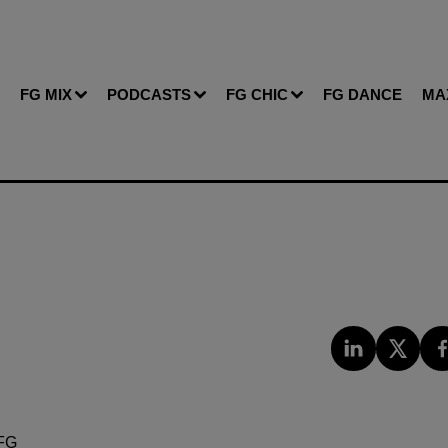
FG MIX
PODCASTS
FG CHIC
FG DANCE
MA
FG