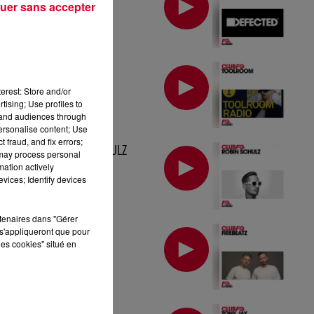
uer sans accepter
MIX : TOOLROOM
erest: Store and/or
tising; Use profiles to
tand audiences through
personalise content; Use
 fraud, and fix errors;
MIX : ROBIN SCHULZ
 may process personal
mation actively
vices; Identify devices
rtenaires dans "Gérer
MIX : FIREBEATZ
s'appliqueront que pour
les cookies" situé en
MIX : TONY JAY