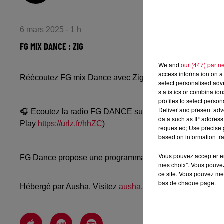
6 mars 2025 - 1 h
FG MIX DANCE : ZIG
We and
our (447) partn
access information on a 
Réécoutez FG mix Dance avec Zig du mercredi 5 mars 2
select personalised ad
statistics or combinatio
profiles to select person
Deliver and present adv
🎧 Ecoutez la radio FG DANCE sur
www.radiofg.com/fg-
data such as IP address 
Play
https://urlz.fr/hhZC
)
requested; Use precise g
based on information tra
Vous pouvez accepter en 
FG Dance propose une programmation dance, EDM, future
mes choix". Vous pouvez
ce site. Vous pouvez met
bas de chaque page.
Hébergé par Ausha. Visitez
ausha.co/politique-de-confiden