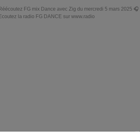
Réécoutez FG mix Dance avec Zig du mercredi 5 mars 2025 🎧
Ecoutez la radio FG DANCE sur www.radio