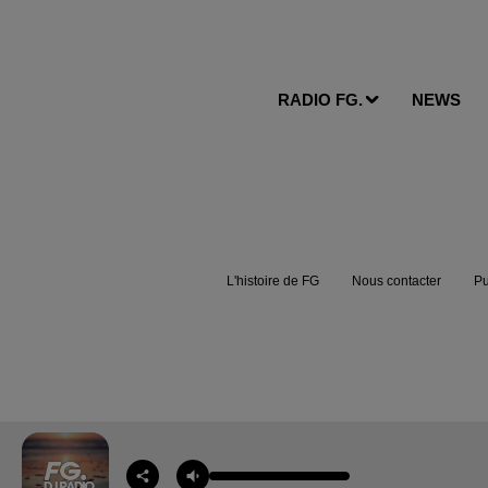
RADIO FG.
NEWS
L'histoire de FG
Nous contacter
Pu