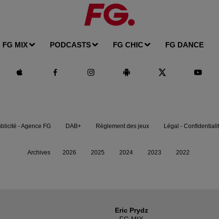
FG MIX
PODCASTS
FG CHIC
FG DANCE
blicité - Agence FG
DAB+
Règlement des jeux
Légal - Confidentiali
Archives
2026
2025
2024
2023
2022
Eric Prydz
FG MIX