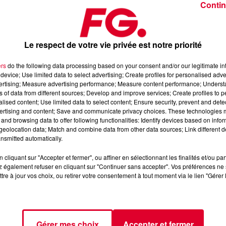
Contin
Le respect de votre vie privée est notre priorité
ers
do the following data processing based on your consent and/or our legitimate int
device; Use limited data to select advertising; Create profiles for personalised adver
025
vertising; Measure advertising performance; Measure content performance; Unders
ns of data from different sources; Develop and improve services; Create profiles to 
alised content; Use limited data to select content; Ensure security, prevent and detect
ertising and content; Save and communicate privacy choices. These technologies
dance
, 📱 et sur l’Application FG (IOS
https://urlz.fr/hhZx
Google
and browsing data to offer following functionalities: Identify devices based on infor
eolocation data; Match and combine data from other data sources; Link different de
nsmitted automatically.
cliquant sur "Accepter et fermer", ou affiner en sélectionnant les finalités et/ou pa
 rave et tech-house
 également refuser en cliquant sur "Continuer sans accepter". Vos préférences ne 
tre à jour vos choix, ou retirer votre consentement à tout moment via le lien "Gérer 
tialite
pour plus d'informations.
Gérer mes choix
Accepter et fermer