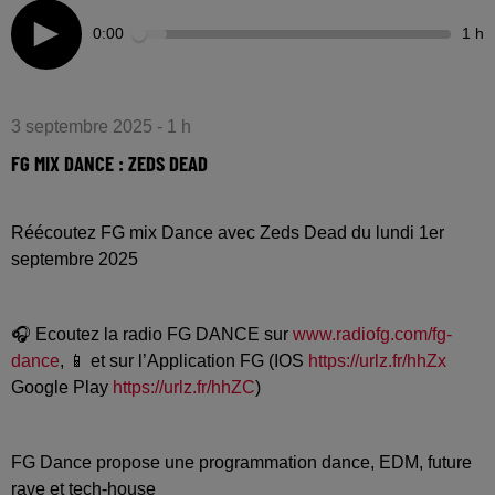
0:00
1 h
3 septembre 2025 - 1 h
FG MIX DANCE : ZEDS DEAD
Réécoutez FG mix Dance avec Zeds Dead du lundi 1er
septembre 2025
🎧 Ecoutez la radio FG DANCE sur
www.radiofg.com/fg-
dance
, 📱 et sur l’Application FG (IOS
https://urlz.fr/hhZx
Google Play
https://urlz.fr/hhZC
)
FG Dance propose une programmation dance, EDM, future
rave et tech-house