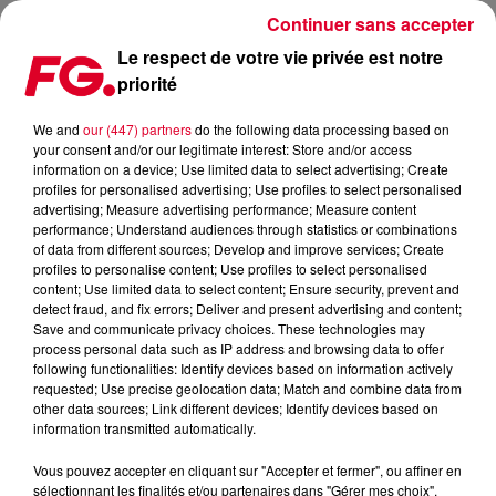
Continuer sans accepter
Le respect de votre vie privée est notre
priorité
FG MIX DANCE : ZEDS DEAD
We and
our (447) partners
do the following data processing based on
your consent and/or our legitimate interest: Store and/or access
information on a device; Use limited data to select advertising; Create
profiles for personalised advertising; Use profiles to select personalised
advertising; Measure advertising performance; Measure content
performance; Understand audiences through statistics or combinations
of data from different sources; Develop and improve services; Create
profiles to personalise content; Use profiles to select personalised
content; Use limited data to select content; Ensure security, prevent and
detect fraud, and fix errors; Deliver and present advertising and content;
Save and communicate privacy choices. These technologies may
process personal data such as IP address and browsing data to offer
following functionalities: Identify devices based on information actively
requested; Use precise geolocation data; Match and combine data from
other data sources; Link different devices; Identify devices based on
information transmitted automatically.
Vous pouvez accepter en cliquant sur "Accepter et fermer", ou affiner en
sélectionnant les finalités et/ou partenaires dans "Gérer mes choix".