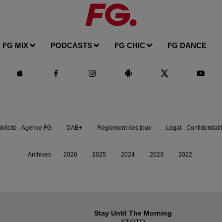
FG MIX
PODCASTS
FG CHIC
FG DANCE
blicité - Agence FG
DAB+
Règlement des jeux
Légal - Confidentiali
Archives
2026
2025
2024
2023
2022
Stay Until The Morning
STOTO