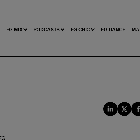
FG MIX
PODCASTS
FG CHIC
FG DANCE
MA
FG