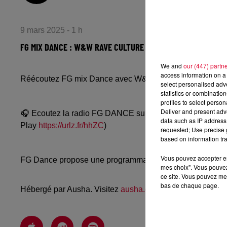
9 mars 2025 - 1 h
FG MIX DANCE : W&W RAVE CULTURE
We and
our (447) partn
access information on a 
Réécoutez FG mix Dance avec W&W Rave Culture du ven
select personalised ad
statistics or combinatio
profiles to select person
Deliver and present adv
🎧 Ecoutez la radio FG DANCE sur
www.radiofg.com/fg-
data such as IP address 
Play
https://urlz.fr/hhZC
)
requested; Use precise g
based on information tra
Vous pouvez accepter en 
FG Dance propose une programmation dance, EDM, future
mes choix". Vous pouvez
ce site. Vous pouvez met
bas de chaque page.
Hébergé par Ausha. Visitez
ausha.co/politique-de-confiden