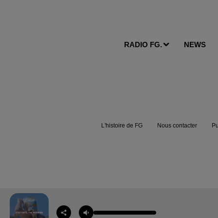
RADIO FG.
NEWS
L'histoire de FG
Nous contacter
Pu