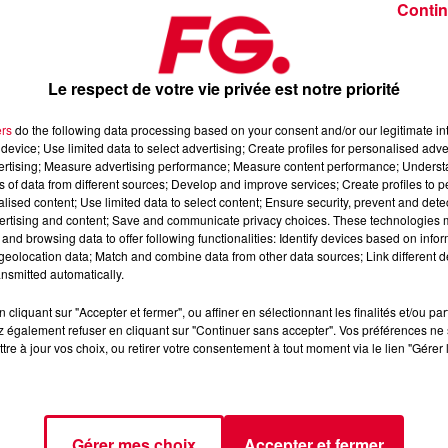
Contin
Le respect de votre vie privée est notre priorité
ers
do the following data processing based on your consent and/or our legitimate int
device; Use limited data to select advertising; Create profiles for personalised adver
dredi 7 mars 2025
vertising; Measure advertising performance; Measure content performance; Unders
ns of data from different sources; Develop and improve services; Create profiles to 
alised content; Use limited data to select content; Ensure security, prevent and detect
ertising and content; Save and communicate privacy choices. These technologies
dance
, 📱 et sur l’Application FG (IOS
https://urlz.fr/hhZx
Google
and browsing data to offer following functionalities: Identify devices based on infor
eolocation data; Match and combine data from other data sources; Link different de
nsmitted automatically.
cliquant sur "Accepter et fermer", ou affiner en sélectionnant les finalités et/ou pa
 rave et tech-house
 également refuser en cliquant sur "Continuer sans accepter". Vos préférences ne 
tre à jour vos choix, ou retirer votre consentement à tout moment via le lien "Gérer 
tialite
pour plus d'informations.
Gérer mes choix
Accepter et fermer