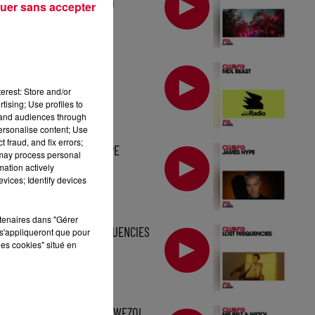
TOMORROWLAND
uer sans accepter
MIX : MDL BEAST
erest: Store and/or
tising; Use profiles to
tand audiences through
personalise content; Use
 fraud, and fix errors;
MIX : JAMES HYPE
 may process personal
mation actively
vices; Identify devices
rtenaires dans "Gérer
MIX : LOST FREQUENCIES
s'appliqueront que pour
les cookies" situé en
MIX : MR BELT & WEZOL