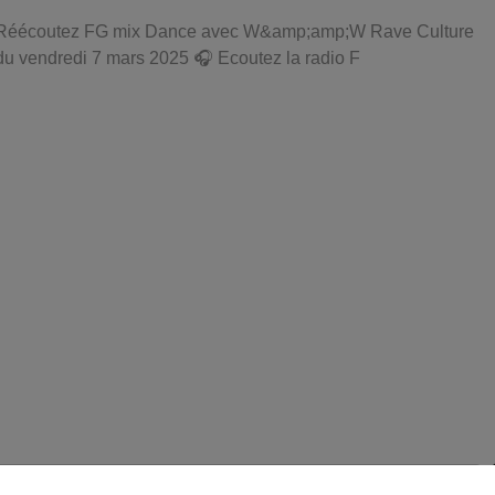
Réécoutez FG mix Dance avec W&amp;amp;W Rave Culture
du vendredi 7 mars 2025 🎧 Ecoutez la radio F