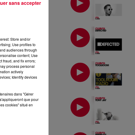
uer sans accepter
MIX : DEFECTED
erest: Store and/or
tising; Use profiles to
tand audiences through
personalise content; Use
 fraud, and fix errors;
MIX : TOOLROOM
 may process personal
mation actively
vices; Identify devices
rtenaires dans "Gérer
MIX : TONY JAY
s'appliqueront que pour
les cookies" situé en
MIX : FIREBEATZ