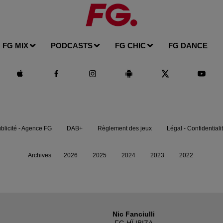
FG MIX
PODCASTS
FG CHIC
FG DANCE
blicité - Agence FG
DAB+
Règlement des jeux
Légal - Confidentiali
Archives
2026
2025
2024
2023
2022
Nic Fanciulli
FG HÏ IBIZA