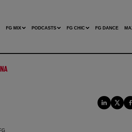
FG MIX
PODCASTS
FG CHIC
FG DANCE
MA
UNA
FG