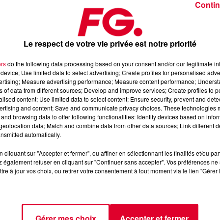
Contin
Le respect de votre vie privée est notre priorité
ers
do the following data processing based on your consent and/or our legitimate int
device; Use limited data to select advertising; Create profiles for personalised adver
u jeudi 3 juillet 2025
vertising; Measure advertising performance; Measure content performance; Unders
ns of data from different sources; Develop and improve services; Create profiles to 
alised content; Use limited data to select content; Ensure security, prevent and detect
ertising and content; Save and communicate privacy choices. These technologies
dance
, 📱 et sur l’Application FG (IOS
https://urlz.fr/hhZx
Google
and browsing data to offer following functionalities: Identify devices based on infor
eolocation data; Match and combine data from other data sources; Link different de
nsmitted automatically.
cliquant sur "Accepter et fermer", ou affiner en sélectionnant les finalités et/ou pa
 rave et tech-house
 également refuser en cliquant sur "Continuer sans accepter". Vos préférences ne 
tre à jour vos choix, ou retirer votre consentement à tout moment via le lien "Gérer 
tialite
pour plus d'informations.
Gérer mes choix
Accepter et fermer