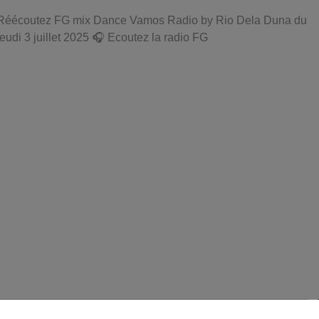
Réécoutez FG mix Dance Vamos Radio by Rio Dela Duna du
jeudi 3 juillet 2025 🎧 Ecoutez la radio FG