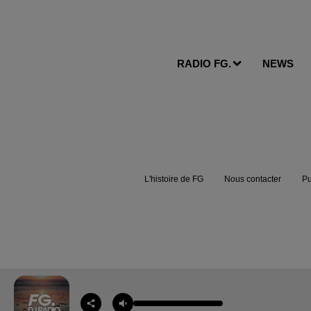
RADIO FG.
NEWS
L'histoire de FG
Nous contacter
Pu