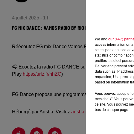
4 juillet 2025 - 1 h
FG MIX DANCE : VAMOS RADIO BY RIO DELA DUNA
We and
our (447) partn
access information on a 
Réécoutez FG mix Dance Vamos Radio by Rio Dela Duna d
select personalised ad
statistics or combinatio
profiles to select person
Deliver and present adv
🎧 Ecoutez la radio FG DANCE sur
www.radiofg.com/fg-
data such as IP address 
Play
https://urlz.fr/hhZC
)
requested; Use precise g
based on information tra
Vous pouvez accepter en 
FG Dance propose une programmation dance, EDM, future
mes choix". Vous pouvez
ce site. Vous pouvez met
bas de chaque page.
Hébergé par Ausha. Visitez
ausha.co/politique-de-confiden