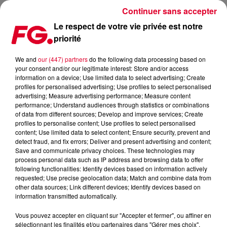
Continuer sans accepter
Le respect de votre vie privée est notre
priorité
FG MIX DANCE : TOOLROOM
We and
our (447) partners
do the following data processing based on
your consent and/or our legitimate interest: Store and/or access
information on a device; Use limited data to select advertising; Create
profiles for personalised advertising; Use profiles to select personalised
advertising; Measure advertising performance; Measure content
performance; Understand audiences through statistics or combinations
of data from different sources; Develop and improve services; Create
profiles to personalise content; Use profiles to select personalised
content; Use limited data to select content; Ensure security, prevent and
detect fraud, and fix errors; Deliver and present advertising and content;
Save and communicate privacy choices. These technologies may
process personal data such as IP address and browsing data to offer
following functionalities: Identify devices based on information actively
requested; Use precise geolocation data; Match and combine data from
other data sources; Link different devices; Identify devices based on
information transmitted automatically.
Vous pouvez accepter en cliquant sur "Accepter et fermer", ou affiner en
sélectionnant les finalités et/ou partenaires dans "Gérer mes choix".