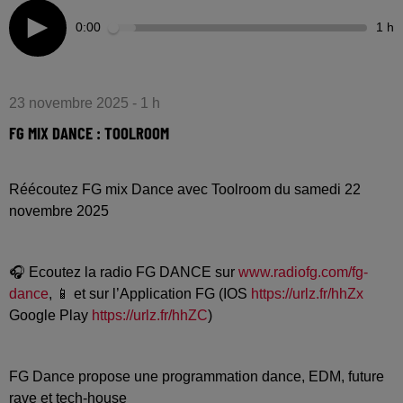
0:00
1 h
23 novembre 2025 - 1 h
FG MIX DANCE : TOOLROOM
Réécoutez FG mix Dance avec Toolroom du samedi 22
novembre 2025
🎧 Ecoutez la radio FG DANCE sur
www.radiofg.com/fg-
dance
, 📱 et sur l’Application FG (IOS
https://urlz.fr/hhZx
Google Play
https://urlz.fr/hhZC
)
FG Dance propose une programmation dance, EDM, future
rave et tech-house