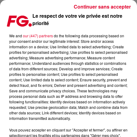
Continuer sans accepter
Le respect de votre vie privée est notre
priorité
FG MIX DANCE : TOOLROOM
We and
our (447) partners
do the following data processing based on
your consent and/or our legitimate interest: Store and/or access
information on a device; Use limited data to select advertising; Create
profiles for personalised advertising; Use profiles to select personalised
advertising; Measure advertising performance; Measure content
performance; Understand audiences through statistics or combinations
of data from different sources; Develop and improve services; Create
profiles to personalise content; Use profiles to select personalised
content; Use limited data to select content; Ensure security, prevent and
detect fraud, and fix errors; Deliver and present advertising and content;
Save and communicate privacy choices. These technologies may
process personal data such as IP address and browsing data to offer
following functionalities: Identify devices based on information actively
requested; Use precise geolocation data; Match and combine data from
other data sources; Link different devices; Identify devices based on
information transmitted automatically.
Vous pouvez accepter en cliquant sur "Accepter et fermer", ou affiner en
sélectionnant les finalités et/ou partenaires dans "Gérer mes choix".