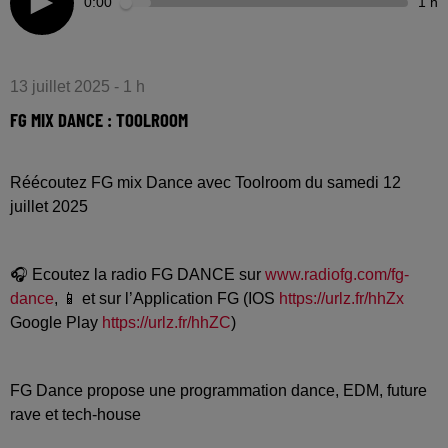
0:00
1 h
13 juillet 2025 - 1 h
FG MIX DANCE : TOOLROOM
Réécoutez FG mix Dance avec Toolroom du samedi 12
juillet 2025
🎧 Ecoutez la radio FG DANCE sur
www.radiofg.com/fg-
dance
, 📱 et sur l’Application FG (IOS
https://urlz.fr/hhZx
Google Play
https://urlz.fr/hhZC
)
FG Dance propose une programmation dance, EDM, future
rave et tech-house