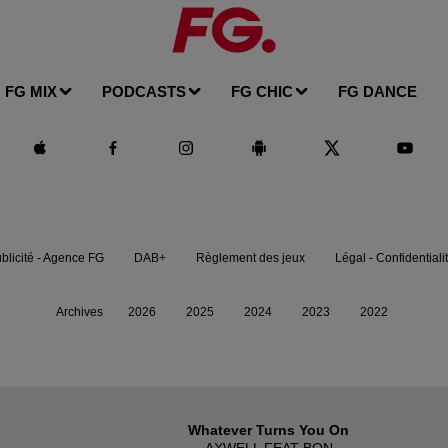
FG MIX
PODCASTS
FG CHIC
FG DANCE
blicité - Agence FG
DAB+
Règlement des jeux
Légal - Confidentiali
Archives
2026
2025
2024
2023
2022
Whatever Turns You On
AXWELL FEAT BON