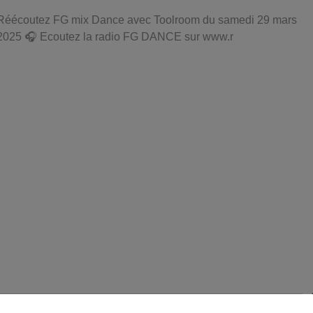
Réécoutez FG mix Dance avec Toolroom du samedi 29 mars
2025 🎧 Ecoutez la radio FG DANCE sur www.r