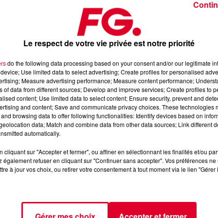
Contin
Le respect de votre vie privée est notre priorité
ers
do the following data processing based on your consent and/or our legitimate int
device; Use limited data to select advertising; Create profiles for personalised adver
ars 2025
vertising; Measure advertising performance; Measure content performance; Unders
ns of data from different sources; Develop and improve services; Create profiles to 
alised content; Use limited data to select content; Ensure security, prevent and detect
ertising and content; Save and communicate privacy choices. These technologies
dance
, 📱 et sur l’Application FG (IOS
https://urlz.fr/hhZx
Google
and browsing data to offer following functionalities: Identify devices based on infor
eolocation data; Match and combine data from other data sources; Link different de
nsmitted automatically.
cliquant sur "Accepter et fermer", ou affiner en sélectionnant les finalités et/ou pa
 rave et tech-house
 également refuser en cliquant sur "Continuer sans accepter". Vos préférences ne 
tre à jour vos choix, ou retirer votre consentement à tout moment via le lien "Gérer 
tialite
pour plus d'informations.
Gérer mes choix
Accepter et fermer