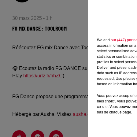
30 mars 2025 - 1 h
FG MIX DANCE : TOOLROOM
We and
our (447) partn
access information on a 
Réécoutez FG mix Dance avec Toolroom du samedi 29 m
select personalised ad
statistics or combinatio
profiles to select person
Deliver and present adv
🎧 Ecoutez la radio FG DANCE sur
www.radiofg.com/fg-
data such as IP address 
Play
https://urlz.fr/hhZC
)
requested; Use precise g
based on information tra
Vous pouvez accepter en 
FG Dance propose une programmation dance, EDM, future
mes choix". Vous pouvez
ce site. Vous pouvez met
bas de chaque page.
Hébergé par Ausha. Visitez
ausha.co/politique-de-confiden