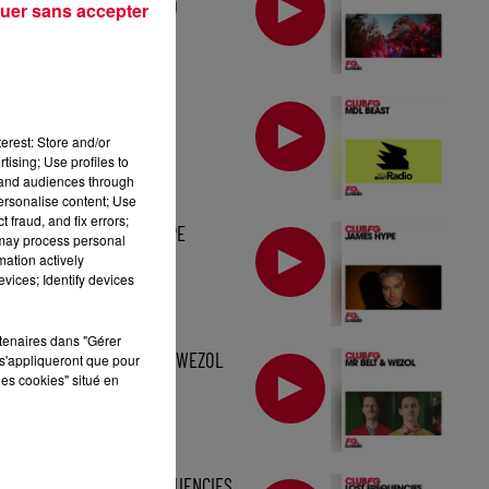
TOMORROWLAND
uer sans accepter
MIX : MDL BEAST
erest: Store and/or
tising; Use profiles to
tand audiences through
personalise content; Use
 fraud, and fix errors;
MIX : JAMES HYPE
 may process personal
mation actively
vices; Identify devices
rtenaires dans "Gérer
MIX : MR BELT & WEZOL
s'appliqueront que pour
les cookies" situé en
MIX : LOST FREQUENCIES