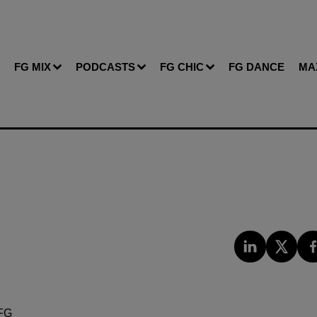
FG MIX
PODCASTS
FG CHIC
FG DANCE
MA
FG