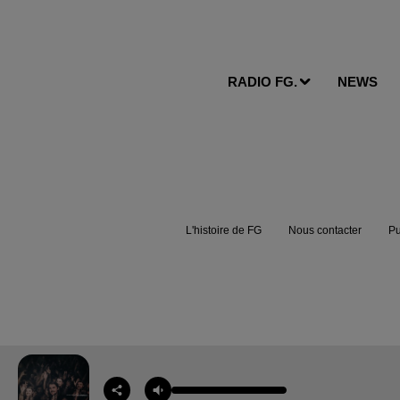
RADIO FG.
NEWS
L'histoire de FG
Nous contacter
Pu