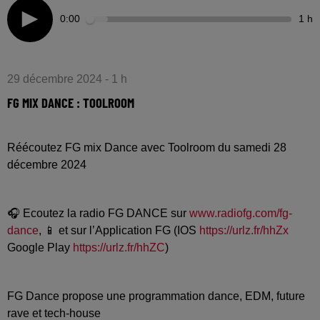
0:00
1 h
29 décembre 2024 - 1 h
FG MIX DANCE : TOOLROOM
Réécoutez FG mix Dance avec Toolroom du samedi 28
décembre 2024
🎧 Ecoutez la radio FG DANCE sur
www.radiofg.com/fg-
dance
, 📱 et sur l’Application FG (IOS
https://urlz.fr/hhZx
Google Play
https://urlz.fr/hhZC
)
FG Dance propose une programmation dance, EDM, future
rave et tech-house