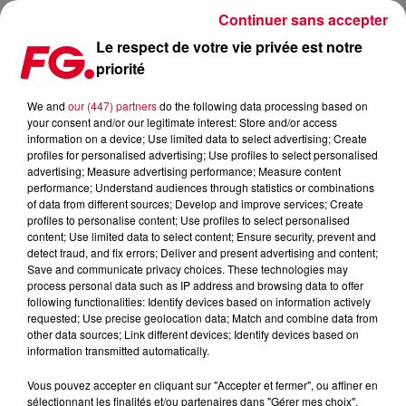
Continuer sans accepter
Le respect de votre vie privée est notre
priorité
FG MIX DANCE : TOOLROOM
We and
our (447) partners
do the following data processing based on
your consent and/or our legitimate interest: Store and/or access
information on a device; Use limited data to select advertising; Create
profiles for personalised advertising; Use profiles to select personalised
advertising; Measure advertising performance; Measure content
performance; Understand audiences through statistics or combinations
of data from different sources; Develop and improve services; Create
profiles to personalise content; Use profiles to select personalised
content; Use limited data to select content; Ensure security, prevent and
detect fraud, and fix errors; Deliver and present advertising and content;
Save and communicate privacy choices. These technologies may
process personal data such as IP address and browsing data to offer
following functionalities: Identify devices based on information actively
requested; Use precise geolocation data; Match and combine data from
other data sources; Link different devices; Identify devices based on
information transmitted automatically.
Vous pouvez accepter en cliquant sur "Accepter et fermer", ou affiner en
sélectionnant les finalités et/ou partenaires dans "Gérer mes choix".