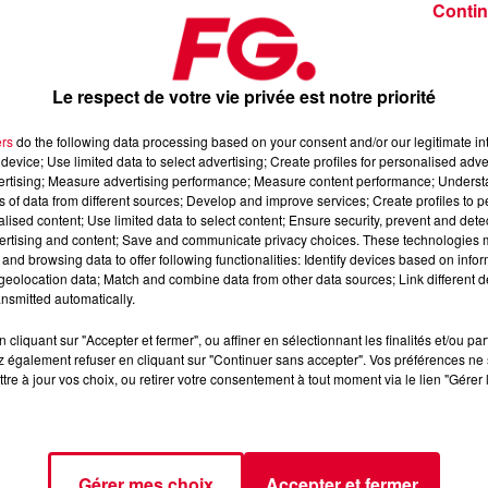
Contin
Le respect de votre vie privée est notre priorité
ers
do the following data processing based on your consent and/or our legitimate int
device; Use limited data to select advertising; Create profiles for personalised adver
février 2026
vertising; Measure advertising performance; Measure content performance; Unders
ns of data from different sources; Develop and improve services; Create profiles to 
alised content; Use limited data to select content; Ensure security, prevent and detect
ertising and content; Save and communicate privacy choices. These technologies
dance
, 📱 et sur l’Application FG (IOS
https://urlz.fr/hhZx
Google
and browsing data to offer following functionalities: Identify devices based on infor
eolocation data; Match and combine data from other data sources; Link different de
nsmitted automatically.
cliquant sur "Accepter et fermer", ou affiner en sélectionnant les finalités et/ou pa
 rave et tech-house
 également refuser en cliquant sur "Continuer sans accepter". Vos préférences ne 
tre à jour vos choix, ou retirer votre consentement à tout moment via le lien "Gérer 
tialite
pour plus d'informations.
Gérer mes choix
Accepter et fermer