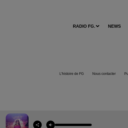
RADIO FG.
NEWS
L'histoire de FG
Nous contacter
Pu