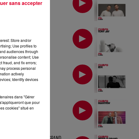
uer sans accepter
MIX : TONY JAY
erest: Store and/or
tising; Use profiles to
tand audiences through
personalise content; Use
 fraud, and fix errors;
MIX : EDX
 may process personal
mation actively
vices; Identify devices
rtenaires dans "Gérer
MIX : MANYFEW
s'appliqueront que pour
les cookies" situé en
MIX : FEDDE LE GRAND