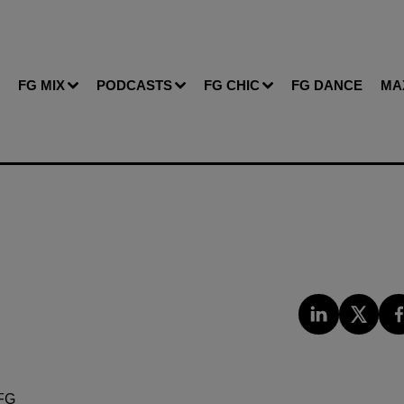
FG MIX
PODCASTS
FG CHIC
FG DANCE
MA
FG