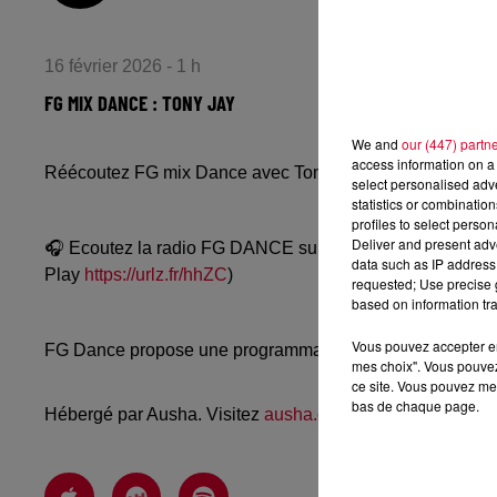
16 février 2026 - 1 h
FG MIX DANCE : TONY JAY
We and
our (447) partn
access information on a 
Réécoutez FG mix Dance avec Tony Jay du dimanche 15 
select personalised ad
statistics or combinatio
profiles to select person
Deliver and present adv
🎧 Ecoutez la radio FG DANCE sur
www.radiofg.com/fg-
data such as IP address 
Play
https://urlz.fr/hhZC
)
requested; Use precise g
based on information tra
Vous pouvez accepter en 
FG Dance propose une programmation dance, EDM, future
mes choix". Vous pouvez
ce site. Vous pouvez met
bas de chaque page.
Hébergé par Ausha. Visitez
ausha.co/politique-de-confiden