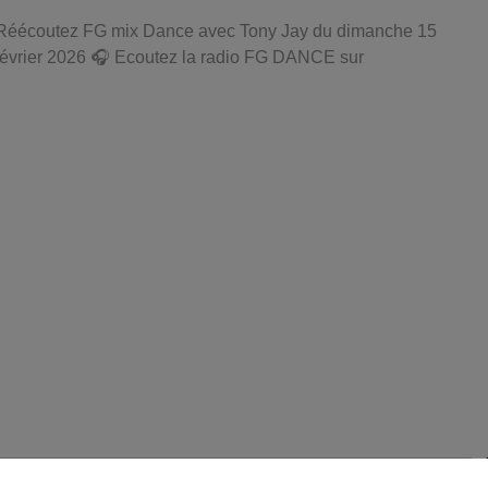
Réécoutez FG mix Dance avec Tony Jay du dimanche 15
février 2026 🎧 Ecoutez la radio FG DANCE sur