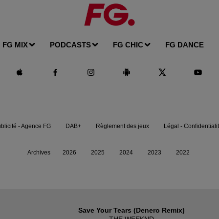
FG MIX
PODCASTS
FG CHIC
FG DANCE
blicité - Agence FG
DAB+
Règlement des jeux
Légal - Confidentiali
Archives
2026
2025
2024
2023
2022
Save Your Tears (denero Remix)
THE WEEKND