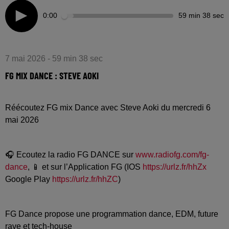
0:00
59 min 38 sec
7 mai 2026 - 59 min 38 sec
FG MIX DANCE : STEVE AOKI
Réécoutez FG mix Dance avec Steve Aoki du mercredi 6
mai 2026
🎧 Ecoutez la radio FG DANCE sur
www.radiofg.com/fg-
dance
, 📱 et sur l’Application FG (IOS
https://urlz.fr/hhZx
Google Play
https://urlz.fr/hhZC
)
FG Dance propose une programmation dance, EDM, future
rave et tech-house