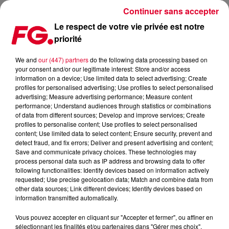
Continuer sans accepter
Le respect de votre vie privée est notre
priorité
FG MIX DANCE : STEVE AOKI
We and
our (447) partners
do the following data processing based on
your consent and/or our legitimate interest: Store and/or access
information on a device; Use limited data to select advertising; Create
profiles for personalised advertising; Use profiles to select personalised
advertising; Measure advertising performance; Measure content
performance; Understand audiences through statistics or combinations
of data from different sources; Develop and improve services; Create
profiles to personalise content; Use profiles to select personalised
content; Use limited data to select content; Ensure security, prevent and
detect fraud, and fix errors; Deliver and present advertising and content;
Save and communicate privacy choices. These technologies may
process personal data such as IP address and browsing data to offer
following functionalities: Identify devices based on information actively
requested; Use precise geolocation data; Match and combine data from
other data sources; Link different devices; Identify devices based on
information transmitted automatically.
Vous pouvez accepter en cliquant sur "Accepter et fermer", ou affiner en
sélectionnant les finalités et/ou partenaires dans "Gérer mes choix".