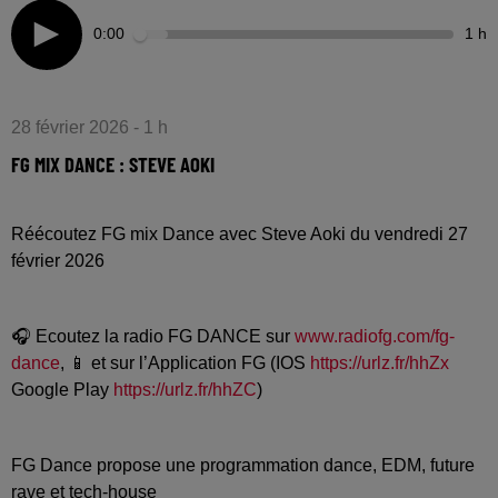
0:00
1 h
28 février 2026 - 1 h
FG MIX DANCE : STEVE AOKI
Réécoutez FG mix Dance avec Steve Aoki du vendredi 27
février 2026
🎧 Ecoutez la radio FG DANCE sur
www.radiofg.com/fg-
dance
, 📱 et sur l’Application FG (IOS
https://urlz.fr/hhZx
Google Play
https://urlz.fr/hhZC
)
FG Dance propose une programmation dance, EDM, future
rave et tech-house