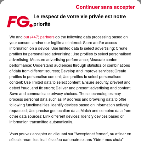
Continuer sans accepter
Le respect de votre vie privée est notre
priorité
FG MIX DANCE : STEVE AOKI
We and
our (447) partners
do the following data processing based on
your consent and/or our legitimate interest: Store and/or access
information on a device; Use limited data to select advertising; Create
profiles for personalised advertising; Use profiles to select personalised
advertising; Measure advertising performance; Measure content
performance; Understand audiences through statistics or combinations
of data from different sources; Develop and improve services; Create
profiles to personalise content; Use profiles to select personalised
content; Use limited data to select content; Ensure security, prevent and
detect fraud, and fix errors; Deliver and present advertising and content;
Save and communicate privacy choices. These technologies may
process personal data such as IP address and browsing data to offer
following functionalities: Identify devices based on information actively
requested; Use precise geolocation data; Match and combine data from
other data sources; Link different devices; Identify devices based on
information transmitted automatically.
Vous pouvez accepter en cliquant sur "Accepter et fermer", ou affiner en
sélectionnant les finalités et/ou partenaires dans "Gérer mes choix".