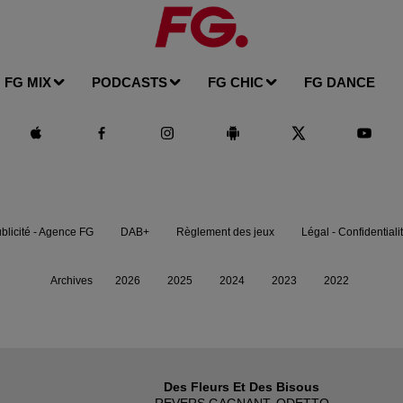
FG MIX
PODCASTS
FG CHIC
FG DANCE
blicité - Agence FG
DAB+
Règlement des jeux
Légal - Confidentiali
Archives
2026
2025
2024
2023
2022
Des Fleurs Et Des Bisous
REVERS GAGNANT, ODETTO