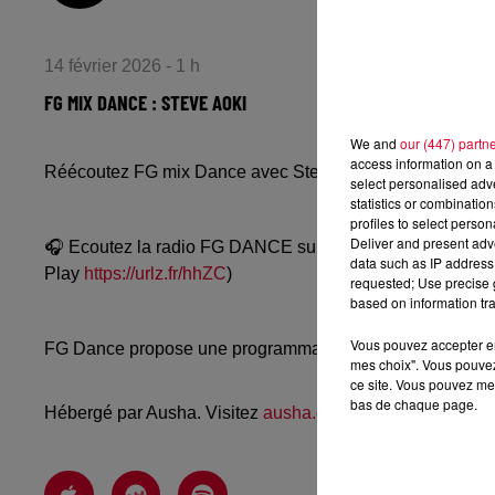
14 février 2026 - 1 h
FG MIX DANCE : STEVE AOKI
We and
our (447) partn
access information on a 
Réécoutez FG mix Dance avec Steve Aoki du vendredi 13
select personalised ad
statistics or combinatio
profiles to select person
Deliver and present adv
🎧 Ecoutez la radio FG DANCE sur
www.radiofg.com/fg-
data such as IP address 
Play
https://urlz.fr/hhZC
)
requested; Use precise g
based on information tra
Vous pouvez accepter en 
FG Dance propose une programmation dance, EDM, future
mes choix". Vous pouvez
ce site. Vous pouvez met
bas de chaque page.
Hébergé par Ausha. Visitez
ausha.co/politique-de-confiden