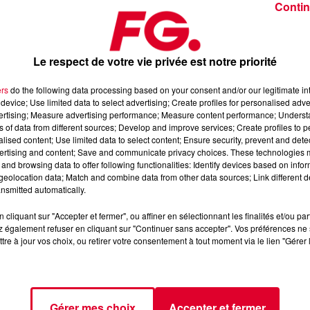
Contin
Le respect de votre vie privée est notre priorité
ers
do the following data processing based on your consent and/or our legitimate int
device; Use limited data to select advertising; Create profiles for personalised adver
 février 2026
vertising; Measure advertising performance; Measure content performance; Unders
ns of data from different sources; Develop and improve services; Create profiles to 
alised content; Use limited data to select content; Ensure security, prevent and detect
ertising and content; Save and communicate privacy choices. These technologies
dance
, 📱 et sur l’Application FG (IOS
https://urlz.fr/hhZx
Google
and browsing data to offer following functionalities: Identify devices based on infor
eolocation data; Match and combine data from other data sources; Link different de
nsmitted automatically.
cliquant sur "Accepter et fermer", ou affiner en sélectionnant les finalités et/ou pa
 rave et tech-house
 également refuser en cliquant sur "Continuer sans accepter". Vos préférences ne 
tre à jour vos choix, ou retirer votre consentement à tout moment via le lien "Gérer 
tialite
pour plus d'informations.
Gérer mes choix
Accepter et fermer