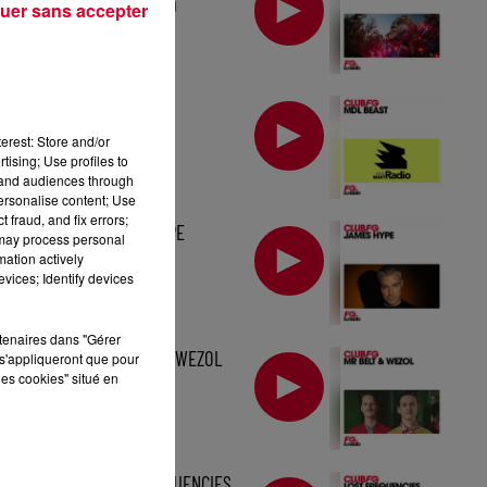
TOMORROWLAND
uer sans accepter
MIX : MDL BEAST
erest: Store and/or
tising; Use profiles to
tand audiences through
personalise content; Use
 fraud, and fix errors;
MIX : JAMES HYPE
 may process personal
mation actively
vices; Identify devices
rtenaires dans "Gérer
MIX : MR BELT & WEZOL
s'appliqueront que pour
les cookies" situé en
MIX : LOST FREQUENCIES