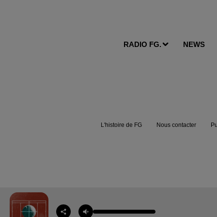
RADIO FG.
NEWS
L'histoire de FG
Nous contacter
Pu