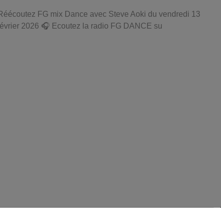
Réécoutez FG mix Dance avec Steve Aoki du vendredi 13
février 2026 🎧 Ecoutez la radio FG DANCE su