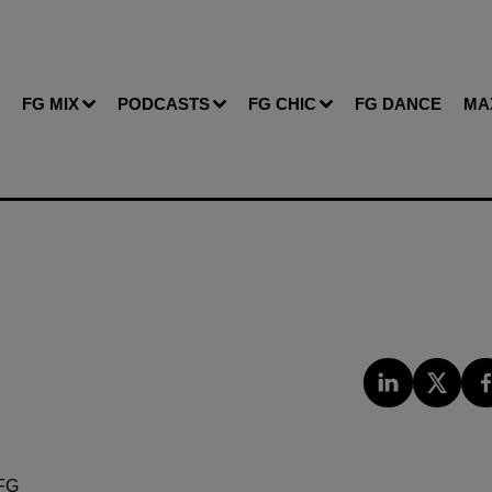
FG MIX
PODCASTS
FG CHIC
FG DANCE
MA
FG