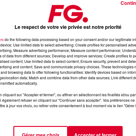
Contin
Le respect de votre vie privée est notre priorité
ers
do the following data processing based on your consent and/or our legitimate int
device; Use limited data to select advertising; Create profiles for personalised adver
 janvier 2026
vertising; Measure advertising performance; Measure content performance; Unders
ns of data from different sources; Develop and improve services; Create profiles to 
alised content; Use limited data to select content; Ensure security, prevent and detect
ertising and content; Save and communicate privacy choices. These technologies
dance
, 📱 et sur l’Application FG (IOS
https://urlz.fr/hhZx
Google
and browsing data to offer following functionalities: Identify devices based on infor
eolocation data; Match and combine data from other data sources; Link different de
nsmitted automatically.
cliquant sur "Accepter et fermer", ou affiner en sélectionnant les finalités et/ou pa
 rave et tech-house
 également refuser en cliquant sur "Continuer sans accepter". Vos préférences ne 
tre à jour vos choix, ou retirer votre consentement à tout moment via le lien "Gérer 
tialite
pour plus d'informations.
Gérer mes choix
Accepter et fermer