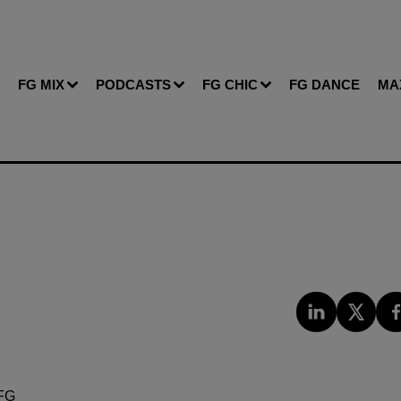
FG MIX
PODCASTS
FG CHIC
FG DANCE
MA
FG