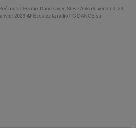
Réécoutez FG mix Dance avec Steve Aoki du vendredi 23
janvier 2026 🎧 Ecoutez la radio FG DANCE su