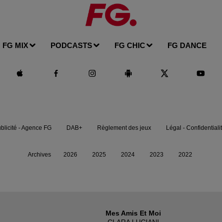
FG MIX
PODCASTS
FG CHIC
FG DANCE
blicité - Agence FG
DAB+
Règlement des jeux
Légal - Confidentiali
Archives
2026
2025
2024
2023
2022
Mes Amis Et Moi
CLARA LUCIANI