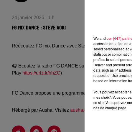
24 janvier 2026 - 1 h
FG MIX DANCE : STEVE AOKI
We and
our (447) partn
access information on a 
Réécoutez FG mix Dance avec Steve Aoki du vendredi 23
select personalised ad
statistics or combinatio
profiles to select person
Deliver and present adv
🎧 Ecoutez la radio FG DANCE sur
www.radiofg.com/fg-
data such as IP address 
Play
https://urlz.fr/hhZC
)
requested; Use precise g
based on information tra
Vous pouvez accepter en 
FG Dance propose une programmation dance, EDM, future
mes choix". Vous pouvez
ce site. Vous pouvez met
bas de chaque page.
Hébergé par Ausha. Visitez
ausha.co/politique-de-confiden