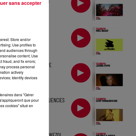
TOMORROWLAND
uer sans accepter
MIX : MDL BEAST
erest: Store and/or
tising; Use profiles to
tand audiences through
personalise content; Use
 fraud, and fix errors;
MIX : JAMES HYPE
 may process personal
mation actively
vices; Identify devices
rtenaires dans "Gérer
MIX : LOST FREQUENCIES
s'appliqueront que pour
les cookies" situé en
MIX : MR BELT & WEZOL