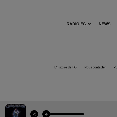
RADIO FG.
NEWS
L'histoire de FG
Nous contacter
Pu