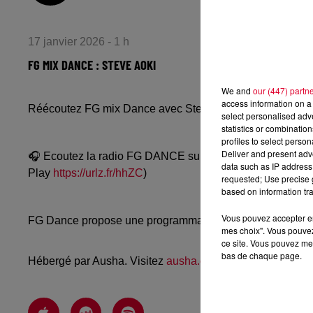
17 janvier 2026 - 1 h
FG MIX DANCE : STEVE AOKI
We and
our (447) partn
access information on a 
Réécoutez FG mix Dance avec Steve Aoki du vendredi 16
select personalised ad
statistics or combinatio
profiles to select person
Deliver and present adv
🎧 Ecoutez la radio FG DANCE sur
www.radiofg.com/fg-
data such as IP address 
Play
https://urlz.fr/hhZC
)
requested; Use precise g
based on information tra
Vous pouvez accepter en 
FG Dance propose une programmation dance, EDM, future
mes choix". Vous pouvez
ce site. Vous pouvez met
bas de chaque page.
Hébergé par Ausha. Visitez
ausha.co/politique-de-confiden