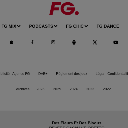
FG MIX
PODCASTS
FG CHIC
FG DANCE
blicité - Agence FG
DAB+
Règlement des jeux
Légal - Confidentiali
Archives
2026
2025
2024
2023
2022
Des Fleurs Et Des Bisous
REVERS GAGNANT, ODETTO