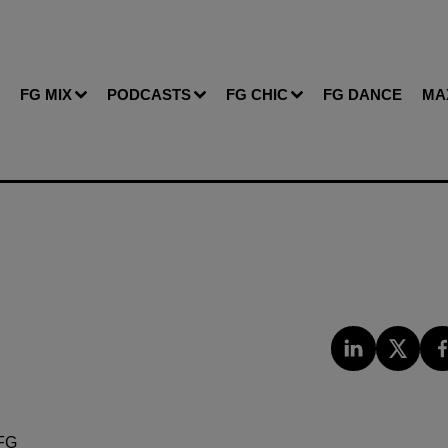
FG MIX
PODCASTS
FG CHIC
FG DANCE
MA
FG