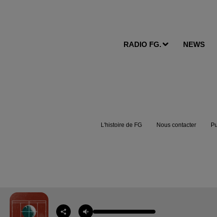
RADIO FG.
NEWS
L'histoire de FG
Nous contacter
Pu