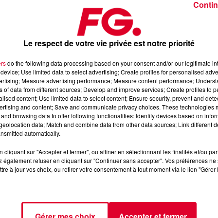
Contin
Le respect de votre vie privée est notre priorité
ers
do the following data processing based on your consent and/or our legitimate int
device; Use limited data to select advertising; Create profiles for personalised adver
 janvier 2026
vertising; Measure advertising performance; Measure content performance; Unders
ns of data from different sources; Develop and improve services; Create profiles to 
alised content; Use limited data to select content; Ensure security, prevent and detect
ertising and content; Save and communicate privacy choices. These technologies
dance
, 📱 et sur l’Application FG (IOS
https://urlz.fr/hhZx
Google
and browsing data to offer following functionalities: Identify devices based on infor
eolocation data; Match and combine data from other data sources; Link different de
nsmitted automatically.
cliquant sur "Accepter et fermer", ou affiner en sélectionnant les finalités et/ou pa
 rave et tech-house
 également refuser en cliquant sur "Continuer sans accepter". Vos préférences ne 
tre à jour vos choix, ou retirer votre consentement à tout moment via le lien "Gérer 
tialite
pour plus d'informations.
Gérer mes choix
Accepter et fermer