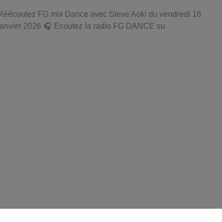
Réécoutez FG mix Dance avec Steve Aoki du vendredi 16
janvier 2026 🎧 Ecoutez la radio FG DANCE su