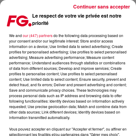
Continuer sans accepter
Le respect de votre vie privée est notre
priorité
FG MIX DANCE : STEVE AOKI
We and
our (447) partners
do the following data processing based on
your consent and/or our legitimate interest: Store and/or access
information on a device; Use limited data to select advertising; Create
profiles for personalised advertising; Use profiles to select personalised
advertising; Measure advertising performance; Measure content
performance; Understand audiences through statistics or combinations
of data from different sources; Develop and improve services; Create
profiles to personalise content; Use profiles to select personalised
content; Use limited data to select content; Ensure security, prevent and
detect fraud, and fix errors; Deliver and present advertising and content;
Save and communicate privacy choices. These technologies may
process personal data such as IP address and browsing data to offer
following functionalities: Identify devices based on information actively
requested; Use precise geolocation data; Match and combine data from
other data sources; Link different devices; Identify devices based on
information transmitted automatically.
Vous pouvez accepter en cliquant sur "Accepter et fermer", ou affiner en
sélectionnant les finalités et/ou partenaires dans "Gérer mes choix".