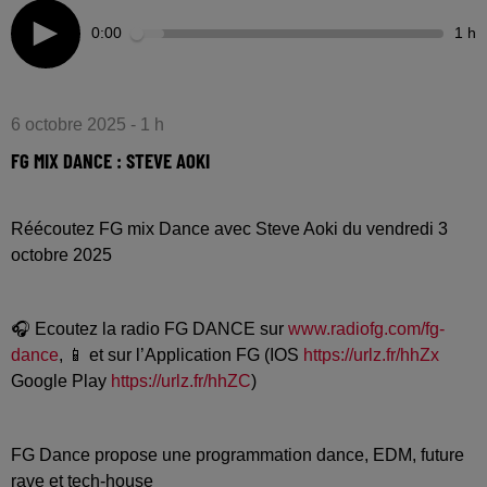
0:00
1 h
6 octobre 2025 - 1 h
FG MIX DANCE : STEVE AOKI
Réécoutez FG mix Dance avec Steve Aoki du vendredi 3
octobre 2025
🎧 Ecoutez la radio FG DANCE sur
www.radiofg.com/fg-
dance
, 📱 et sur l’Application FG (IOS
https://urlz.fr/hhZx
Google Play
https://urlz.fr/hhZC
)
FG Dance propose une programmation dance, EDM, future
rave et tech-house