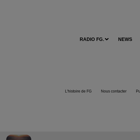
RADIO FG.
NEWS
L'histoire de FG
Nous contacter
Pu