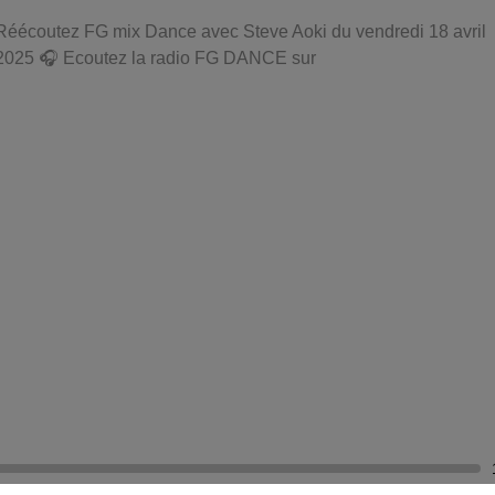
Réécoutez FG mix Dance avec Steve Aoki du vendredi 18 avril
2025 🎧 Ecoutez la radio FG DANCE sur