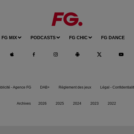
FG MIX
PODCASTS
FG CHIC
FG DANCE
blicité - Agence FG
DAB+
Règlement des jeux
Légal - Confidentiali
Archives
2026
2025
2024
2023
2022