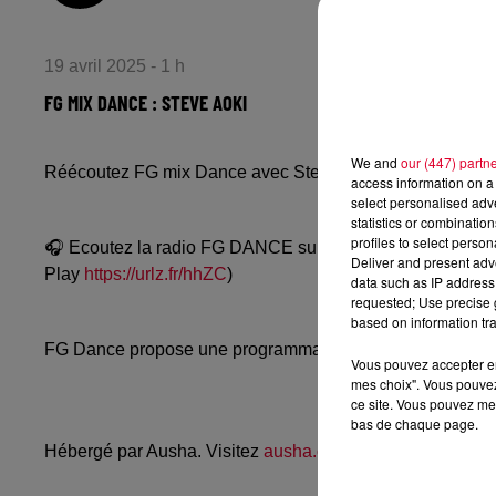
19 avril 2025 - 1 h
FG MIX DANCE : STEVE AOKI
We and
our (447) partn
Réécoutez FG mix Dance avec Steve Aoki du vendredi 18
access information on a 
select personalised ad
statistics or combinatio
profiles to select person
🎧 Ecoutez la radio FG DANCE sur
www.radiofg.com/fg-
Deliver and present adv
Play
https://urlz.fr/hhZC
)
data such as IP address 
requested; Use precise g
based on information tra
FG Dance propose une programmation dance, EDM, future
Vous pouvez accepter en 
mes choix". Vous pouvez
ce site. Vous pouvez met
bas de chaque page.
Hébergé par Ausha. Visitez
ausha.co/politique-de-confiden