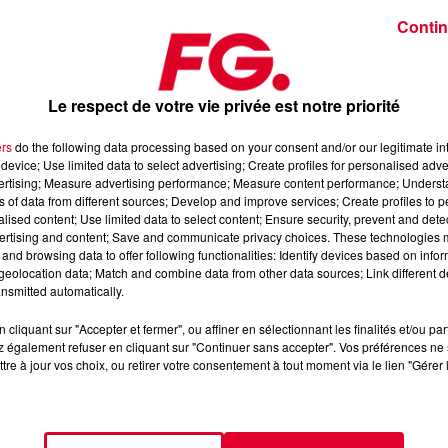
Contin
Le respect de votre vie privée est notre priorité
ers
do the following data processing based on your consent and/or our legitimate int
 avril 2025
device; Use limited data to select advertising; Create profiles for personalised adver
vertising; Measure advertising performance; Measure content performance; Unders
ns of data from different sources; Develop and improve services; Create profiles to 
alised content; Use limited data to select content; Ensure security, prevent and detect
dance
, 📱 et sur l’Application FG (IOS
https://urlz.fr/hhZx
Google
ertising and content; Save and communicate privacy choices. These technologies
and browsing data to offer following functionalities: Identify devices based on infor
eolocation data; Match and combine data from other data sources; Link different de
nsmitted automatically.
 rave et tech-house
cliquant sur "Accepter et fermer", ou affiner en sélectionnant les finalités et/ou pa
 également refuser en cliquant sur "Continuer sans accepter". Vos préférences ne 
tre à jour vos choix, ou retirer votre consentement à tout moment via le lien "Gérer 
tialite
pour plus d'informations.