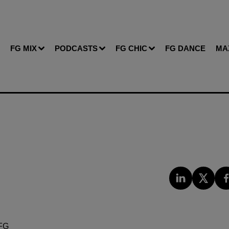
FG MIX
PODCASTS
FG CHIC
FG DANCE
MA
FG