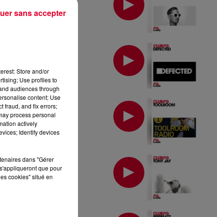
uer sans accepter
MIX : DEFECTED
erest: Store and/or
tising; Use profiles to
tand audiences through
personalise content; Use
MIX : TOOLROOM
 fraud, and fix errors;
 may process personal
mation actively
vices; Identify devices
MIX : TONY JAY
rtenaires dans "Gérer
s'appliqueront que pour
les cookies" situé en
MIX : FIREBEATZ