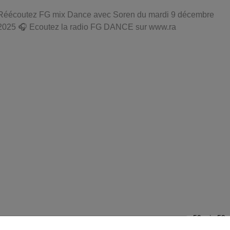
Réécoutez FG mix Dance avec Soren du mardi 9 décembre
2025 🎧 Ecoutez la radio FG DANCE sur www.ra
59 min 59 