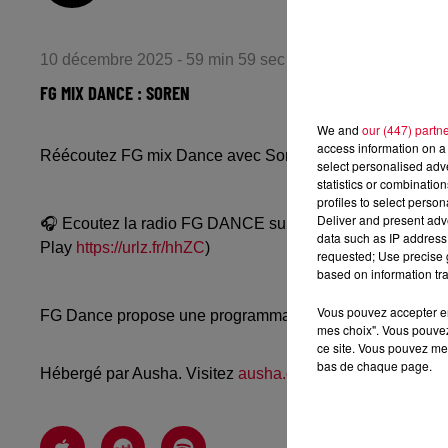
10 décembre 2025 - 59 min 59 sec
FG MIX DANCE : SOREN
We and
our (447) partn
access information on a 
Réécoutez FG mix Dance avec Soren du mardi 9 décemb
select personalised ad
statistics or combinatio
profiles to select person
Deliver and present adv
🎧 Ecoutez la radio FG DANCE sur
www.radiofg.com/fg-
data such as IP address 
Play
https://urlz.fr/hhZC
)
requested; Use precise g
based on information tra
Vous pouvez accepter en 
FG Dance propose une programmation dance, EDM, future
mes choix". Vous pouvez
ce site. Vous pouvez met
bas de chaque page.
Hébergé par Ausha. Visitez
ausha.co/politique-de-confiden