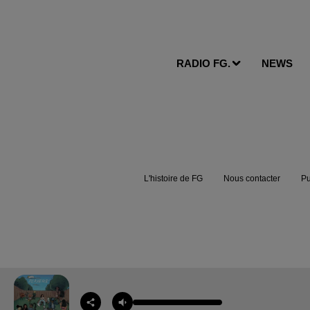
RADIO FG.
NEWS
L'histoire de FG
Nous contacter
Pu