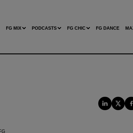
FG MIX
PODCASTS
FG CHIC
FG DANCE
MA
FG