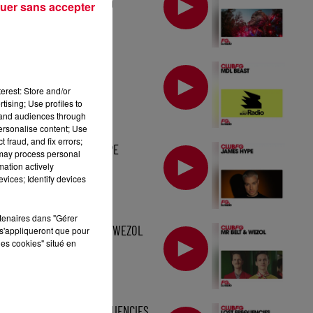
TOMORROWLAND
uer sans accepter
MIX : MDL BEAST
erest: Store and/or
tising; Use profiles to
tand audiences through
personalise content; Use
 fraud, and fix errors;
MIX : JAMES HYPE
 may process personal
mation actively
vices; Identify devices
rtenaires dans "Gérer
MIX : MR BELT & WEZOL
s'appliqueront que pour
les cookies" situé en
MIX : LOST FREQUENCIES