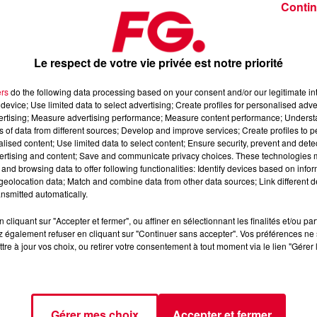
Contin
Le respect de votre vie privée est notre priorité
ers
do the following data processing based on your consent and/or our legitimate int
device; Use limited data to select advertising; Create profiles for personalised adver
re 2025
vertising; Measure advertising performance; Measure content performance; Unders
ns of data from different sources; Develop and improve services; Create profiles to 
alised content; Use limited data to select content; Ensure security, prevent and detect
ertising and content; Save and communicate privacy choices. These technologies
dance
, 📱 et sur l’Application FG (IOS
https://urlz.fr/hhZx
Google
and browsing data to offer following functionalities: Identify devices based on infor
eolocation data; Match and combine data from other data sources; Link different de
nsmitted automatically.
cliquant sur "Accepter et fermer", ou affiner en sélectionnant les finalités et/ou pa
 rave et tech-house
 également refuser en cliquant sur "Continuer sans accepter". Vos préférences ne 
tre à jour vos choix, ou retirer votre consentement à tout moment via le lien "Gérer 
tialite
pour plus d'informations.
Gérer mes choix
Accepter et fermer