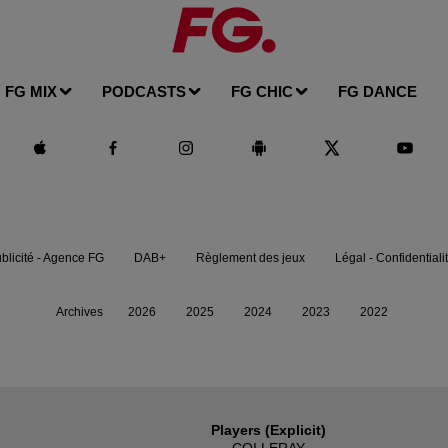
FG MIX
PODCASTS
FG CHIC
FG DANCE
blicité - Agence FG
DAB+
Règlement des jeux
Légal - Confidentiali
Archives
2026
2025
2024
2023
2022
Players (explicit)
COI LERAY