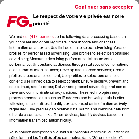
Continuer sans accepter
Le respect de votre vie privée est notre
priorité
FG MIX DANCE : SOREN
We and
our (447) partners
do the following data processing based on
your consent and/or our legitimate interest: Store and/or access
information on a device; Use limited data to select advertising; Create
profiles for personalised advertising; Use profiles to select personalised
advertising; Measure advertising performance; Measure content
performance; Understand audiences through statistics or combinations
of data from different sources; Develop and improve services; Create
profiles to personalise content; Use profiles to select personalised
content; Use limited data to select content; Ensure security, prevent and
detect fraud, and fix errors; Deliver and present advertising and content;
Save and communicate privacy choices. These technologies may
process personal data such as IP address and browsing data to offer
following functionalities: Identify devices based on information actively
requested; Use precise geolocation data; Match and combine data from
other data sources; Link different devices; Identify devices based on
information transmitted automatically.
Vous pouvez accepter en cliquant sur "Accepter et fermer", ou affiner en
sélectionnant les finalités et/ou partenaires dans "Gérer mes choix".