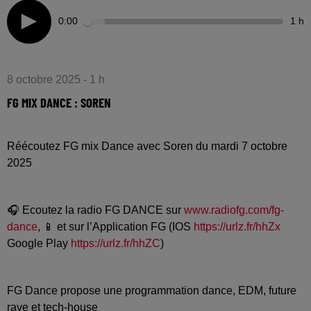
0:00
1 h
8 octobre 2025 - 1 h
FG MIX DANCE : SOREN
Réécoutez FG mix Dance avec Soren du mardi 7 octobre
2025
🎧 Ecoutez la radio FG DANCE sur
www.radiofg.com/fg-
dance
, 📱 et sur l’Application FG (IOS
https://urlz.fr/hhZx
Google Play
https://urlz.fr/hhZC
)
FG Dance propose une programmation dance, EDM, future
rave et tech-house