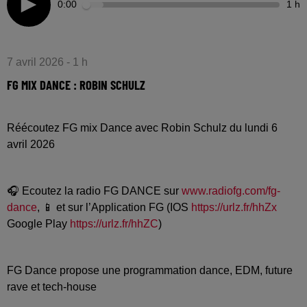
0:00
1 h
7 avril 2026 - 1 h
FG MIX DANCE : ROBIN SCHULZ
Réécoutez FG mix Dance avec Robin Schulz du lundi 6
avril 2026
🎧 Ecoutez la radio FG DANCE sur
www.radiofg.com/fg-
dance
, 📱 et sur l’Application FG (IOS
https://urlz.fr/hhZx
Google Play
https://urlz.fr/hhZC
)
FG Dance propose une programmation dance, EDM, future
rave et tech-house