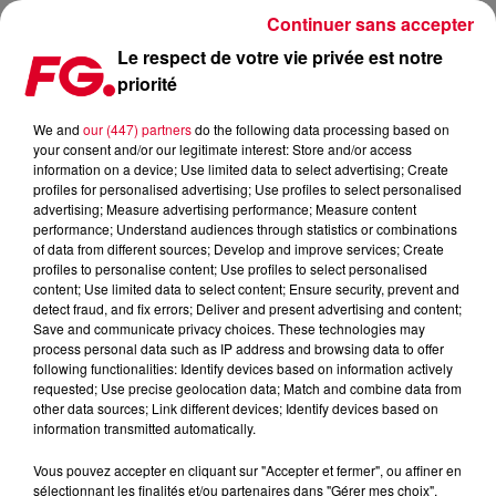
Continuer sans accepter
Le respect de votre vie privée est notre
priorité
FG MIX DANCE : ROBIN SCHULZ
We and
our (447) partners
do the following data processing based on
your consent and/or our legitimate interest: Store and/or access
information on a device; Use limited data to select advertising; Create
profiles for personalised advertising; Use profiles to select personalised
advertising; Measure advertising performance; Measure content
performance; Understand audiences through statistics or combinations
of data from different sources; Develop and improve services; Create
profiles to personalise content; Use profiles to select personalised
content; Use limited data to select content; Ensure security, prevent and
detect fraud, and fix errors; Deliver and present advertising and content;
Save and communicate privacy choices. These technologies may
process personal data such as IP address and browsing data to offer
following functionalities: Identify devices based on information actively
requested; Use precise geolocation data; Match and combine data from
other data sources; Link different devices; Identify devices based on
information transmitted automatically.
Vous pouvez accepter en cliquant sur "Accepter et fermer", ou affiner en
sélectionnant les finalités et/ou partenaires dans "Gérer mes choix".