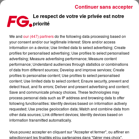
Continuer sans accepter
Le respect de votre vie privée est notre
priorité
FG MIX DANCE : ROBIN SCHULZ
We and
our (447) partners
do the following data processing based on
your consent and/or our legitimate interest: Store and/or access
information on a device; Use limited data to select advertising; Create
profiles for personalised advertising; Use profiles to select personalised
advertising; Measure advertising performance; Measure content
performance; Understand audiences through statistics or combinations
of data from different sources; Develop and improve services; Create
profiles to personalise content; Use profiles to select personalised
content; Use limited data to select content; Ensure security, prevent and
detect fraud, and fix errors; Deliver and present advertising and content;
Save and communicate privacy choices. These technologies may
process personal data such as IP address and browsing data to offer
following functionalities: Identify devices based on information actively
requested; Use precise geolocation data; Match and combine data from
other data sources; Link different devices; Identify devices based on
information transmitted automatically.
Vous pouvez accepter en cliquant sur "Accepter et fermer", ou affiner en
sélectionnant les finalités et/ou partenaires dans "Gérer mes choix".