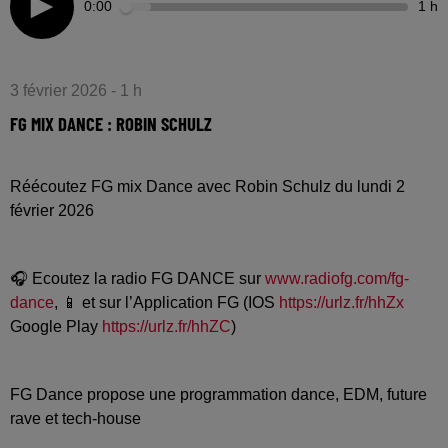
0:00
1 h
3 février 2026 - 1 h
FG MIX DANCE : ROBIN SCHULZ
Réécoutez FG mix Dance avec Robin Schulz du lundi 2
février 2026
🎧 Ecoutez la radio FG DANCE sur
www.radiofg.com/fg-
dance
, 📱 et sur l’Application FG (IOS
https://urlz.fr/hhZx
Google Play
https://urlz.fr/hhZC
)
FG Dance propose une programmation dance, EDM, future
rave et tech-house