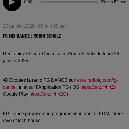
0:00
59 min 59 sec
27 janvier 2026 - 59 min 59 sec
FG MIX DANCE : ROBIN SCHULZ
Réécoutez FG mix Dance avec Robin Schulz du lundi 26
janvier 2026
🎧 Ecoutez la radio FG DANCE sur
www.radiofg.com/fg-
dance
, 📱 et sur l’Application FG (IOS
https://urlz.fr/hhZx
Google Play
https://urlz.fr/hhZC
)
FG Dance propose une programmation dance, EDM, future
rave et tech-house