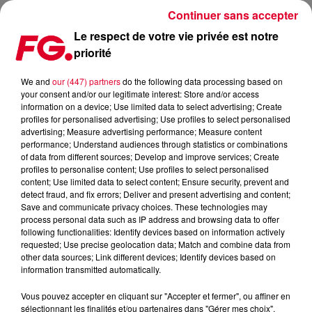
Continuer sans accepter
Le respect de votre vie privée est notre
priorité
FG MIX DANCE : ROBIN SCHULZ
We and
our (447) partners
do the following data processing based on
your consent and/or our legitimate interest: Store and/or access
information on a device; Use limited data to select advertising; Create
profiles for personalised advertising; Use profiles to select personalised
advertising; Measure advertising performance; Measure content
performance; Understand audiences through statistics or combinations
of data from different sources; Develop and improve services; Create
profiles to personalise content; Use profiles to select personalised
content; Use limited data to select content; Ensure security, prevent and
detect fraud, and fix errors; Deliver and present advertising and content;
Save and communicate privacy choices. These technologies may
process personal data such as IP address and browsing data to offer
following functionalities: Identify devices based on information actively
requested; Use precise geolocation data; Match and combine data from
other data sources; Link different devices; Identify devices based on
information transmitted automatically.
Vous pouvez accepter en cliquant sur "Accepter et fermer", ou affiner en
sélectionnant les finalités et/ou partenaires dans "Gérer mes choix".