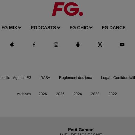
FG MIX
PODCASTS
FG CHIC
FG DANCE
blicité - Agence FG
DAB+
Règlement des jeux
Légal - Confidentiali
Archives
2026
2025
2024
2023
2022
Petit Garcon
MIEL DE MONTAGNE