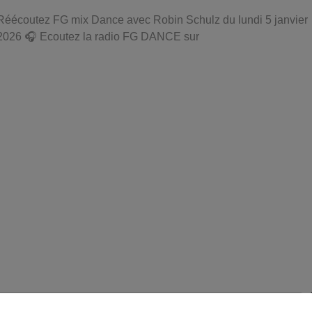
Réécoutez FG mix Dance avec Robin Schulz du lundi 5 janvier
2026 🎧 Ecoutez la radio FG DANCE sur