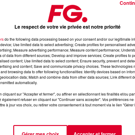
Contin
Le respect de votre vie privée est notre priorité
ers
do the following data processing based on your consent and/or our legitimate int
device; Use limited data to select advertising; Create profiles for personalised adver
anvier 2026
vertising; Measure advertising performance; Measure content performance; Unders
ns of data from different sources; Develop and improve services; Create profiles to 
alised content; Use limited data to select content; Ensure security, prevent and detect
ertising and content; Save and communicate privacy choices. These technologies
dance
, 📱 et sur l’Application FG (IOS
https://urlz.fr/hhZx
Google
and browsing data to offer following functionalities: Identify devices based on infor
eolocation data; Match and combine data from other data sources; Link different de
nsmitted automatically.
cliquant sur "Accepter et fermer", ou affiner en sélectionnant les finalités et/ou pa
 rave et tech-house
 également refuser en cliquant sur "Continuer sans accepter". Vos préférences ne 
tre à jour vos choix, ou retirer votre consentement à tout moment via le lien "Gérer 
tialite
pour plus d'informations.
Gérer mes choix
Accepter et fermer