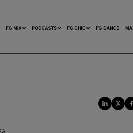
FG MIX
PODCASTS
FG CHIC
FG DANCE
MA
FG