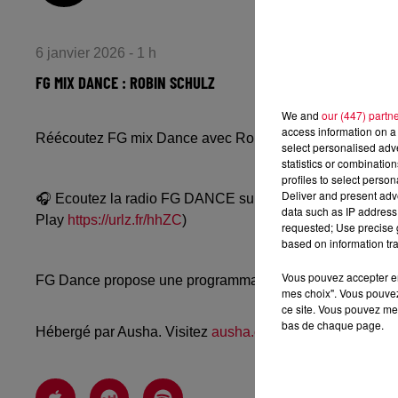
6 janvier 2026 - 1 h
FG MIX DANCE : ROBIN SCHULZ
We and
our (447) partn
access information on a 
Réécoutez FG mix Dance avec Robin Schulz du lundi 5 j
select personalised ad
statistics or combinatio
profiles to select person
Deliver and present adv
🎧 Ecoutez la radio FG DANCE sur
www.radiofg.com/fg-
data such as IP address 
Play
https://urlz.fr/hhZC
)
requested; Use precise g
based on information tra
Vous pouvez accepter en 
FG Dance propose une programmation dance, EDM, future
mes choix". Vous pouvez
ce site. Vous pouvez met
bas de chaque page.
Hébergé par Ausha. Visitez
ausha.co/politique-de-confiden