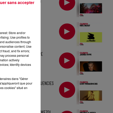
TOMORROWLAND
uer sans accepter
MIX : MDL BEAST
erest: Store and/or
tising; Use profiles to
tand audiences through
personalise content; Use
 fraud, and fix errors;
MIX : JAMES HYPE
 may process personal
mation actively
vices; Identify devices
rtenaires dans "Gérer
MIX : LOST FREQUENCIES
s'appliqueront que pour
les cookies" situé en
MIX : MR BELT & WEZOL