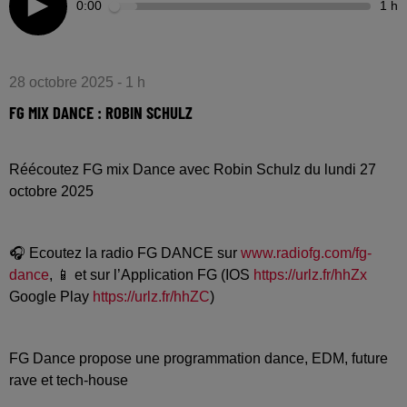
0:00
1 h
28 octobre 2025 - 1 h
FG MIX DANCE : ROBIN SCHULZ
Réécoutez FG mix Dance avec Robin Schulz du lundi 27
octobre 2025
🎧 Ecoutez la radio FG DANCE sur
www.radiofg.com/fg-
dance
, 📱 et sur l’Application FG (IOS
https://urlz.fr/hhZx
Google Play
https://urlz.fr/hhZC
)
FG Dance propose une programmation dance, EDM, future
rave et tech-house