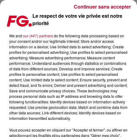
Continuer sans accepter
Le respect de votre vie privée est notre
priorité
FG MIX DANCE : ROBIN SCHULZ
We and
our (447) partners
do the following data processing based on
your consent and/or our legitimate interest: Store and/or access
information on a device; Use limited data to select advertising; Create
profiles for personalised advertising; Use profiles to select personalised
advertising; Measure advertising performance; Measure content
performance; Understand audiences through statistics or combinations
of data from different sources; Develop and improve services; Create
profiles to personalise content; Use profiles to select personalised
content; Use limited data to select content; Ensure security, prevent and
detect fraud, and fix errors; Deliver and present advertising and content;
Save and communicate privacy choices. These technologies may
process personal data such as IP address and browsing data to offer
following functionalities: Identify devices based on information actively
requested; Use precise geolocation data; Match and combine data from
other data sources; Link different devices; Identify devices based on
information transmitted automatically.
Vous pouvez accepter en cliquant sur "Accepter et fermer", ou affiner en
sélectionnant les finalités et/ou partenaires dans "Gérer mes choix".