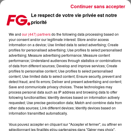
Continuer sans accepter
Le respect de votre vie privée est notre
priorité
FG MIX DANCE : ROBIN SCHULZ
We and
our (447) partners
do the following data processing based on
your consent and/or our legitimate interest: Store and/or access
information on a device; Use limited data to select advertising; Create
profiles for personalised advertising; Use profiles to select personalised
advertising; Measure advertising performance; Measure content
performance; Understand audiences through statistics or combinations
of data from different sources; Develop and improve services; Create
profiles to personalise content; Use profiles to select personalised
content; Use limited data to select content; Ensure security, prevent and
detect fraud, and fix errors; Deliver and present advertising and content;
Save and communicate privacy choices. These technologies may
process personal data such as IP address and browsing data to offer
following functionalities: Identify devices based on information actively
requested; Use precise geolocation data; Match and combine data from
other data sources; Link different devices; Identify devices based on
information transmitted automatically.
Vous pouvez accepter en cliquant sur "Accepter et fermer", ou affiner en
sélectionnant les finalités et/ou partenaires dans "Gérer mes choix".