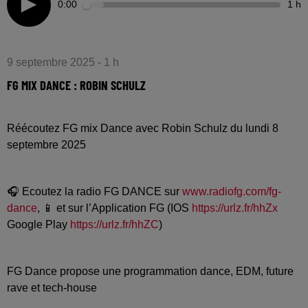
0:00
1 h
9 septembre 2025 - 1 h
FG MIX DANCE : ROBIN SCHULZ
Réécoutez FG mix Dance avec Robin Schulz du lundi 8
septembre 2025
🎧 Ecoutez la radio FG DANCE sur
www.radiofg.com/fg-
dance
, 📱 et sur l’Application FG (IOS
https://urlz.fr/hhZx
Google Play
https://urlz.fr/hhZC
)
FG Dance propose une programmation dance, EDM, future
rave et tech-house